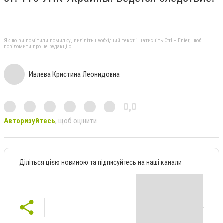
Якщо ви помітили помилку, виділіть необхідний текст і натисніть Ctrl + Enter, щоб
повідомити про це редакцію
Ивлева Кристина Леонидовна
0,0
Авторизуйтесь
, щоб оцінити
Діліться цією новиною та підписуйтесь на наші канали