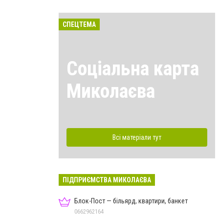
СПЕЦТЕМА
Соціальна карта
Миколаєва
Всі матеріали тут
ПІДПРИЄМСТВА МИКОЛАЄВА
Блок-Пост — більярд, квартири, банкет
0662962164