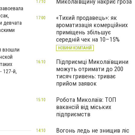
Миколаївщину накриє гроза
17:10
 завоевала
сак,
«Тихий продавець»: як
17:00
и девчата
ароматизація комерційних
евскими
приміщень збільшує
середній чек на 10–15%
НОВИНИ КОМПАНІЙ
л взошли
инской
Підприємці Миколаївщини
16:10
 таких
можуть отримати до 200
 127-й,
тисяч гривень: триває
прийом заявок
Робота Миколаїв: ТОП
15:10
вакансій від міських
підприємств
Вогонь ледь не знищив ліс
14:10