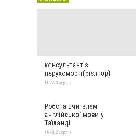
консультант з
нерухомості(рієлтор)
11:52, 3 серпня
Робота вчителем
англійської мови у
Таїланді
14:48, 2 серпня