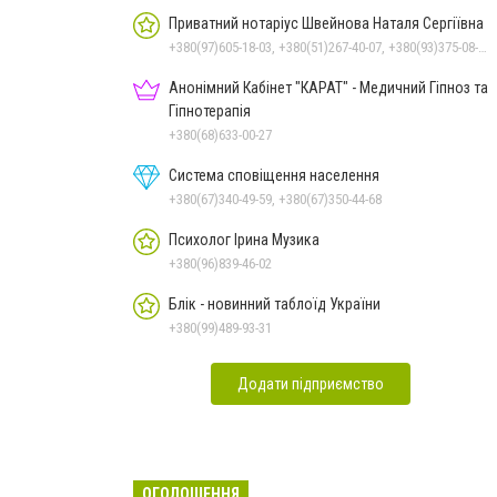
Приватний нотаріус Швейнова Наталя Сергіївна
+380(97)605-18-03, +380(51)267-40-07, +380(93)375-08-48
Анонімний Кабінет "КАРАТ" - Медичний Гіпноз та
Гіпнотерапія
+380(68)633-00-27
Система сповіщення населення
+380(67)340-49-59, +380(67)350-44-68
Психолог Ірина Музика
+380(96)839-46-02
Блік - новинний таблоїд України
+380(99)489-93-31
Додати підприємство
ОГОЛОШЕННЯ