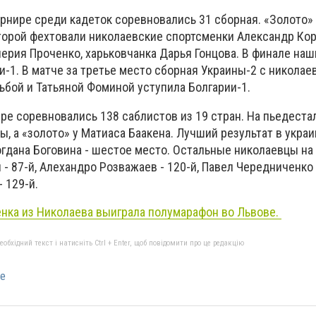
урнире среди кадеток соревновались 31 сборная. «Золото»
оторой фехтовали николаевские спортсменки Александр Кор
ерия Проченко, харьковчанка Дарья Гонцова. В финале наш
-1. В матче за третье место сборная Украины-2 с никола
ьбой и Татьяной Фоминой уступила Болгарии-1.
ре соревновались 138 саблистов из 19 стран. На пьедеста
ы, а «золото» у Матиаса Баакена. Лучший результат в укра
гдана Боговина - шестое место. Остальные николаевцы на
- 87-й, Алехандро Розважаев - 120-й, Павел Чередниченко -
 129-й.
нка из Николаева выиграла полумарафон во Львове.
бхідний текст і натисніть Ctrl + Enter, щоб повідомити про це редакцію
ие