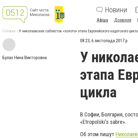
Новини
Афіша
Дозвілля
Головна
У николаевских саблисток «золото» этапа Европейского кадетского цикл
08:23, 6 листопада 2017 р.
У никола
Булах Нина Викторовна
этапа Ев
цикла
В Софии, Болгария, сост
«Etropolski's sabre».
Об этом пишут
Николаев