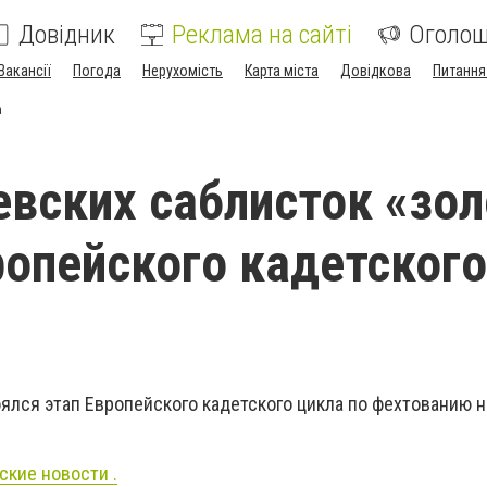
Довідник
Реклама на сайті
Оголо
Вакансії
Погода
Нерухомість
Карта міста
Довідкова
Питання
а
евских саблисток «зол
ропейского кадетского
оялся этап Европейского кадетского цикла по фехтованию н
ские новости .