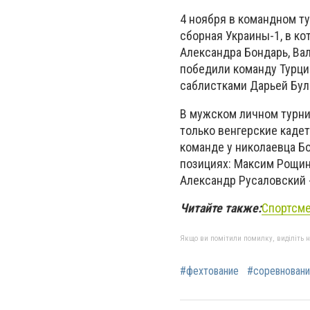
4 ноября в командном т
сборная Украины-1, в к
Александра Бондарь, Вал
победили команду Турции
саблистками Дарьей Бул
В мужском личном турни
только венгерские кадет
команде у николаевца Бо
позициях: Максим Рощин 
Александр Русаловский -
Читайте также:
Спортсме
Якщо ви помітили помилку, виділіть нео
#фехтование
#соревнован