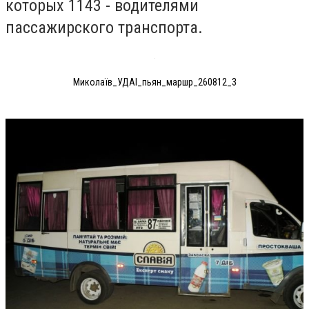
которых 1143 - водителями
пассажирского транспорта.
Миколаїв_УДАІ_пьян_маршр_260812_3