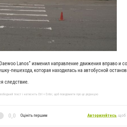
"Daewoo Lanos" изменил направление движения вправо и 
ушку-пешехода, которая находилась на автобусной останов
ся следствие.
бхідний текст і натисніть Ctrl + Enter, щоб повідомити про це редакцію
0,0
Оцініть першим
Авторизуйтесь
, щоб