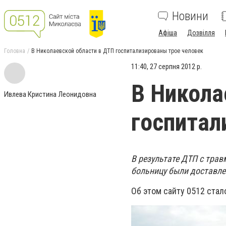
Новини
Афіша
Дозвілля
Головна
В Николаевской области в ДТП госпитализированы трое человек
11:40, 27 серпня 2012 р.
В Никола
Ивлева Кристина Леонидовна
госпитал
В результате ДТП с тра
больницу были доставле
Об этом сайту 0512 стал