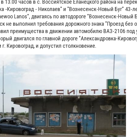
 в 13.00 часов в с.
Воссиятское Еланецкого района на пере
ка
-
Кировоград
-
Николаев" и "Вознесенск-Новый Буг" 43-л
ewoo Lanos", двигаясь по автодороге "Вознесенск-Новый Б
нск не выполнил требования дорожного знака "Проезд без 
авил преимущества в движении автомобилю ВАЗ-2106 под
торый двигался по главной дороге "Александровка-Кировог
 г. Кировоград, и допустил столкновение.