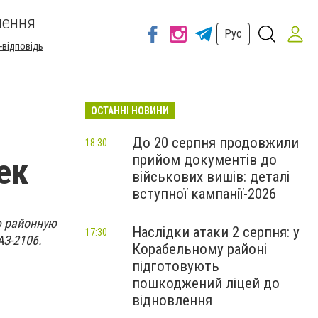
шення
Рус
-відповідь
ОСТАННІ НОВИНИ
До 20 серпня продовжили
18:30
прийом документів до
ек
військових вишів: деталі
вступної кампанії-2026
ю районную
Наслідки атаки 2 серпня: у
17:30
АЗ-2106.
Корабельному районі
підготовують
пошкоджений ліцей до
відновлення