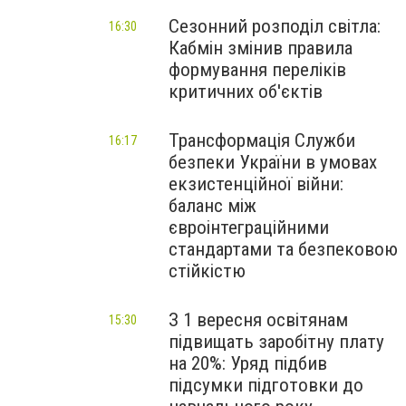
Сезонний розподіл світла:
16:30
Кабмін змінив правила
формування переліків
критичних об'єктів
Трансформація Служби
16:17
безпеки України в умовах
екзистенційної війни:
баланс між
євроінтеграційними
стандартами та безпековою
стійкістю
З 1 вересня освітянам
15:30
підвищать заробітну плату
на 20%: Уряд підбив
підсумки підготовки до