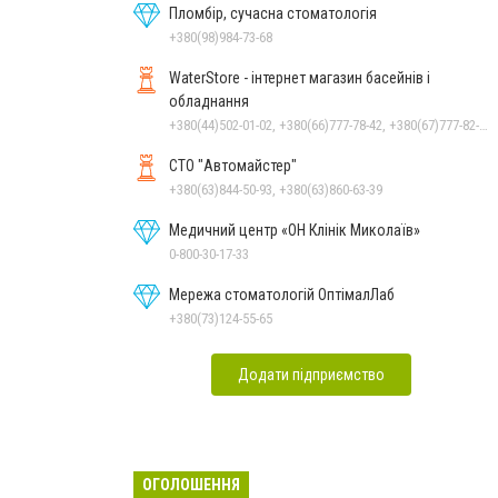
Пломбір, сучасна стоматологія
+380(98)984-73-68
WaterStore - інтернет магазин басейнів і
обладнання
+380(44)502-01-02, +380(66)777-78-42, +380(67)777-82-19, +380(67)890-80-80, +380(73)890-80-80, +380(44)502-01-03
СТО "Автомайстер"
+380(63)844-50-93, +380(63)860-63-39
Медичний центр «ОН Клінік Миколаїв»
0-800-30-17-33
Мережа стоматологій ОптімалЛаб
+380(73)124-55-65
Додати підприємство
ОГОЛОШЕННЯ