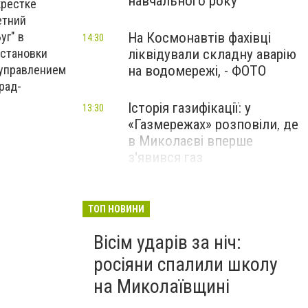
навчального року
крестке
етний
уг" в
На Космонавтів фахівці
14:30
остановки
ліквідували складну аварію
 управлением
на водомережі, - ФОТО
рад-
Історія газифікації: у
13:30
«Газмережах» розповіли, де
в Миколаєві вперше
з'явився газ
Літній відпочинок у
13:00
Миколаєві 2026: шукаємо
ТОП НОВИНИ
нові враження та
Вісім ударів за ніч:
перезавантаження
росіяни спалили школу
ПАРТНЕРСЬКИЙ СПЕЦПРОЄКТ
на Миколаївщині