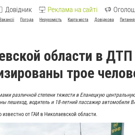
Довідник
Реклама на сайті
Оголо
Вакансії
Погода
Нерухомість
Карта міста
Довідкова
Питання
евской области в ДТП
изированы трое челов
вмами различной степени тяжести в Еланецкую центральну
ны пешеход, водитель и 18-летний пассажир автомобиля В
о известно от ГАИ в Николаевской области.