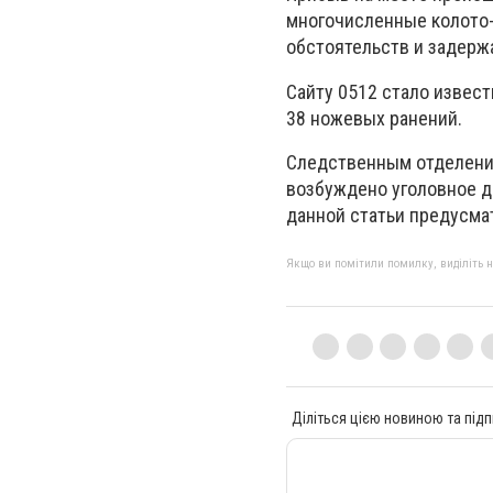
многочисленные колото
обстоятельств и задерж
Сайту 0512 стало извес
38 ножевых ранений.
Следственным отделени
возбуждено уголовное де
данной статьи предусмат
Якщо ви помітили помилку, виділіть нео
Діліться цією новиною та підп