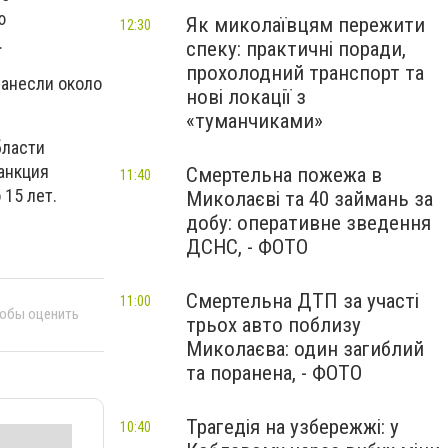
ю
Як миколаївцям пережити
12:30
.
спеку: практичні поради,
прохолодний транспорт та
нанесли около
нові локації з
«туманчиками»
бласти
анкция
Смертельна пожежа в
11:40
 15 лет.
Миколаєві та 40 займань за
добу: оперативне зведення
ДСНС, - ФОТО
Смертельна ДТП за участі
11:00
тобы оценить
трьох авто поблизу
Миколаєва: один загиблий
та поранена, - ФОТО
Трагедія на узбережжі: у
10:40