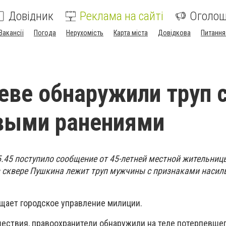
Довідник
Реклама на сайті
Оголо
Вакансії
Погода
Нерухомість
Карта міста
Довідкова
Питання
еве обнаружили труп с
выми ранениями
5.45 поступило сообщение от 45-летней местной жительниц
 сквере Пушкина
лежит труп мужчины с признаками насил
бщает городское управление милиции.
ествия, правоохранители обнаружили на теле потерпевше