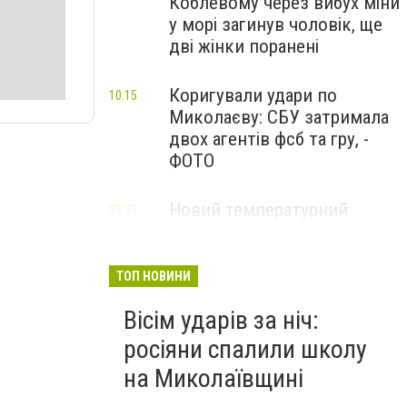
Коблевому через вибух міни
у морі загинув чоловік, ще
дві жінки поранені
Коригували удари по
10:15
Миколаєву: СБУ затримала
двох агентів фсб та гру, -
ФОТО
Новий температурний
09:30
рекорд: у Миколаєві
зафіксували спеку
ТОП НОВИНИ
Вісім ударів за ніч:
росіяни спалили школу
на Миколаївщині