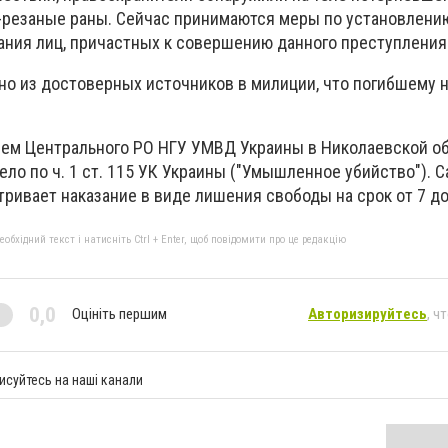
-резаные раны.
Сейчас
принимаются меры по установлени
ания лиц, причастных к совершению данного преступления
тно из достоверных источников в милиции, что погибшему 
ем Центрального РО НГУ УМВД Украины в Николаевской о
ло по ч. 1 ст.
115 УК Украины ("Умышленное убийство").
С
ривает наказание в виде лишения свободы на срок от 7 до
бхідний текст і натисніть Ctrl + Enter, щоб повідомити про це редакцію
0,0
Оцініть першим
Авторизируйтесь
, ч
исуйтесь на наші канали