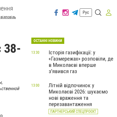
шення
Рус
-відповідь
ОСТАННІ НОВИНИ
 38-
Історія газифікації: у
13:30
«Газмережах» розповіли, де
в Миколаєві вперше
з'явився газ
ы,
Літній відпочинок у
13:00
ьственной
Миколаєві 2026: шукаємо
нові враження та
перезавантаження
ПАРТНЕРСЬКИЙ СПЕЦПРОЄКТ
го