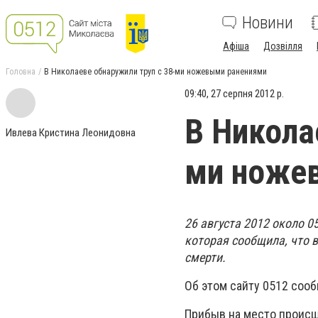
Новини
Афіша
Дозвілля
Головна
В Николаеве обнаружили труп с 38-ми ножевыми ранениями
09:40, 27 серпня 2012 р.
В Никола
Ивлева Кристина Леонидовна
ми ноже
26 августа 2012 около 0
которая
сообщила, что
в
смерти.
Об этом сайту 0512 соо
Прибыв на место происш