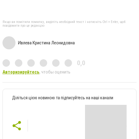
Якщо ви помітили помилку, виділіть необхідний текст і натисніть Ctrl + Enter, щоб
повідомити про це редакцію
Ивлева Кристина Леонидовна
0,0
Авторизируйтесь
, чтобы оценить
Діліться цією новиною та підписуйтесь на наші канали