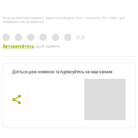
Якщо ви помітили помилку, виділіть необхідний текст і натисніть Ctrl + Enter, щоб
повідомити про це редакцію
0,0
Авторизуйтесь
, щоб оцінити
Діліться цією новиною та підписуйтесь на наші канали