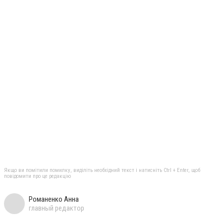
Якщо ви помітили помилку, виділіть необхідний текст і натисніть Ctrl + Enter, щоб
повідомити про це редакцію
Романенко Анна
главный редактор