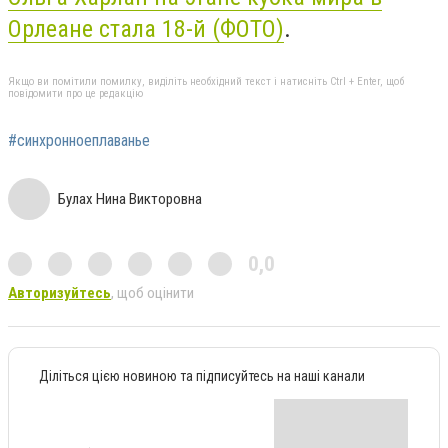
Орлеане стала 18-й (ФОТО)
.
Якщо ви помітили помилку, виділіть необхідний текст і натисніть Ctrl + Enter, щоб
повідомити про це редакцію
#синхронноеплаванье
Булах Нина Викторовна
0,0
Авторизуйтесь
, щоб оцінити
Діліться цією новиною та підписуйтесь на наші канали