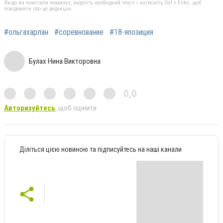
Якщо ви помітили помилку, виділіть необхідний текст і натисніть Ctrl + Enter, щоб
повідомити про це редакцію
#ольгахарлан
#соревнование
#18-япозиция
Булах Нина Викторовна
0,0
Авторизуйтесь
, щоб оцінити
Діліться цією новиною та підписуйтесь на наші канали