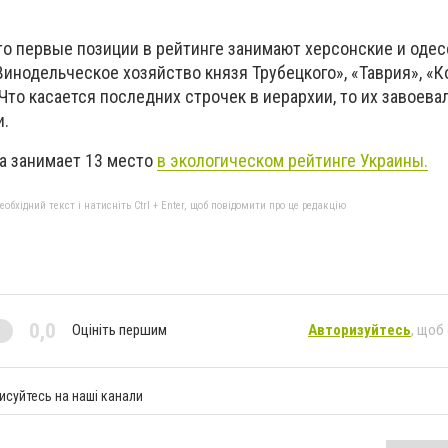
то первые позиции в рейтинге занимают херсонские и оде
«Винодельческое хозяйство князя Трубецкого», «Таврия», «К
 Что касается последних строчек в иерархии, то их завоева
и.
а занимает 13 место
в экологическом рейтинге Украины.
бхідний текст і натисніть Ctrl + Enter, щоб повідомити про це редакцію
0,0
Оцініть першим
Авторизуйтесь
, щоб
исуйтесь на наші канали