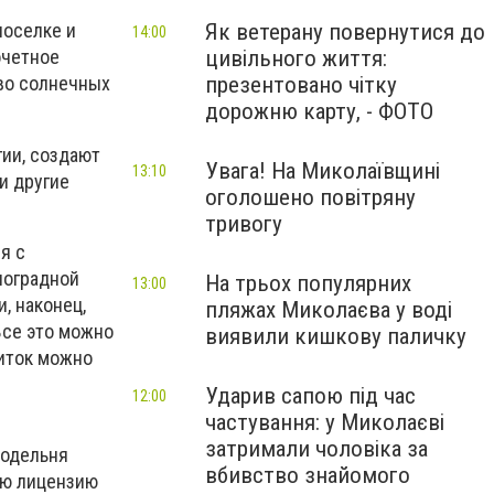
Як ветерану повернутися до
поселке и
14:00
цивільного життя:
очетное
презентовано чітку
тво солнечных
дорожню карту, - ФОТО
ии, создают
Увага! На Миколаївщині
13:10
и другие
оголошено повітряну
тривогу
я с
ноградной
На трьох популярних
13:00
, наконец,
пляжах Миколаєва у воді
Все это можно
виявили кишкову паличку
питок можно
Ударив сапою під час
12:00
частування: у Миколаєві
затримали чоловіка за
нодельня
вбивство знайомого
ую лицензию