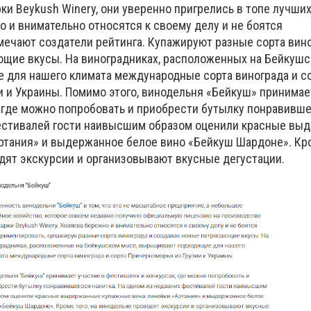
ки Beykush Winery, они уверенно пригрелись в топе лучших
 и внимательно относятся к своему делу и не боятся
мечают создатели рейтинга. Купажируют разные сорта вино
щие вкусы. На виноградниках, расположенных на Бейкушс
для нашего климата международные сорта винограда и с
и и Украины. Помимо этого, винодельня «Бейкуш» принимае
, где можно попробовать и приобрести бутылку понравивше
фестивалей гости наивысшим образом оценили красные вы
ртания» и выдержанное белое вино «Бейкуш Шардоне». Кро
дят экскурсии и организовывают вкусные дегустации.