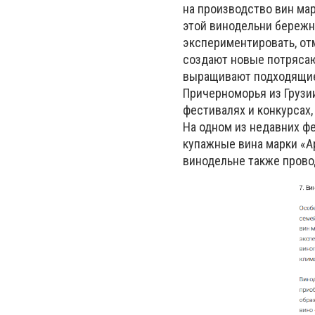
на производство вин мар
этой винодельни бережно
экспериментировать, от
создают новые потрясаю
выращивают подходящие 
Причерноморья из Грузи
фестивалях и конкурсах
На одном из недавних 
купажные вина марки «А
винодельне также прово