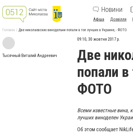
Новини
Афіша
Дозвілля
Головна
Две николаевских винодельни попали в топ лучших в Украине, - ФОТО
09:10, 30 жовтня 2017 р.
Две нико
Тысячный Виталий Андреевич
попали в 
ФОТО
Всеми известные вина, 
лучших виноделен Украин
Об этом сообщает NikLif