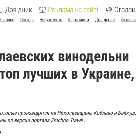
Довідник
Реклама на сайті
Оголо
Вакансії
Погода
Нерухомість
Карта міста
Довідкова
Питання
лаевских винодельни
топ лучших в Украине,
которые производятся на Николаевщине, Коблево и Бейкуш,
ы по версии портала Zruchno.Travel .
e.