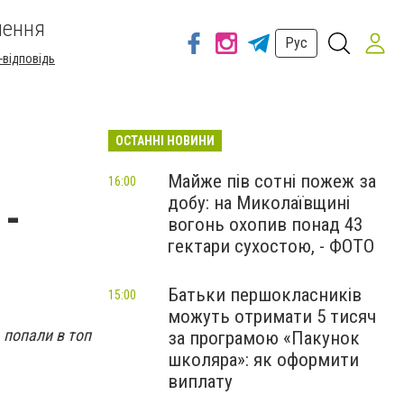
шення
Рус
-відповідь
ОСТАННІ НОВИНИ
Майже пів сотні пожеж за
16:00
добу: на Миколаївщині
 -
вогонь охопив понад 43
гектари сухостою, - ФОТО
Батьки першокласників
15:00
можуть отримати 5 тисяч
 попали в топ
за програмою «Пакунок
школяра»: як оформити
виплату