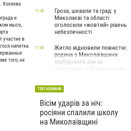
. Хозяева
Гроза, шквали та град: у
11:45
Миколаєві та області
града и
оголосили «жовтий» рівень
ком мысе,
небезпечності
орта
т участие в
гося напитка.
Житло відновили повністю:
11:00
держанные
родина з Миколаївщини
ме того, на
відбудувала дім за
програмою «єВідновлення»,
- ФОТО
ТОП НОВИНИ
Вісім ударів за ніч:
росіяни спалили школу
на Миколаївщині