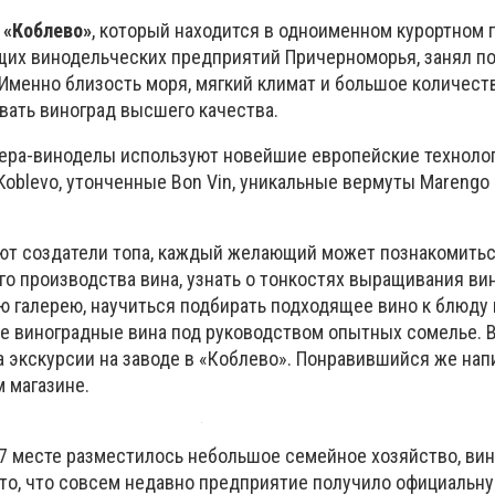
д
«Коблево»
, который находится в одноименном курортном 
щих винодельческих предприятий Причерноморья, занял п
 Именно близость моря, мягкий климат и большое количес
ать виноград высшего качества.
ера-виноделы используют новейшие европейские технолог
oblevo, утонченные Bon Vin, уникальные вермуты Marengo 
ют создатели топа, каждый желающий может познакомитьс
о производства вина, узнать о тонкостях выращивания ви
ю галерею, научиться подбирать подходящее вино к блюду и
е виноградные вина под руководством опытных сомелье. 
а экскурсии на заводе в «Коблево». Понравившийся же на
 магазине.
 7 месте разместилось небольшое семейное хозяйство, ви
 то, что совсем недавно предприятие получило официальн