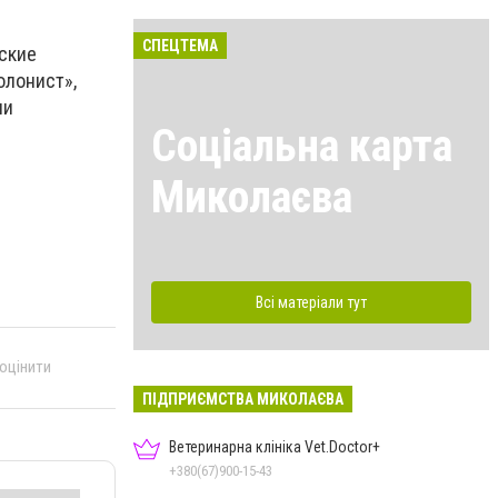
СПЕЦТЕМА
сские
олонист»,
ли
Соціальна карта
Миколаєва
Всі матеріали тут
 оцінити
ПІДПРИЄМСТВА МИКОЛАЄВА
Ветеринарна клініка Vet.Doctor+
+380(67)900-15-43