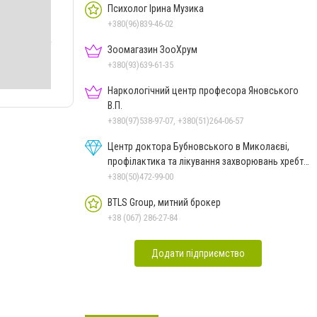
Психолог Ірина Музика
+380(96)839-46-02
Зоомагазин ЗооХрум
+380(93)639-61-35
Наркологічний центр професора Яновського
В.П.
+380(97)538-97-07, +380(51)264-06-57
Центр доктора Бубновського в Миколаєві,
профілактика та лікування захворювань хребта
і суглобів
+380(50)472-99-00
BTLS Group, митний брокер
+38 (067) 286-27-84
Додати підприємство