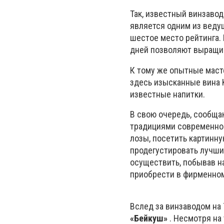
Так, известный винзаво
является одним из веду
шестое место рейтинга.
дней позволяют выращив
К тому же опытные маст
здесь изысканные вина K
известные напитки.
В свою очередь, сообща
традициями современног
лозы, посетить картинну
продегустировать лучши
осуществить, побывав н
приобрести в фирменном
Вслед за винзаводом на
«Бейкуш»
. Несмотря на