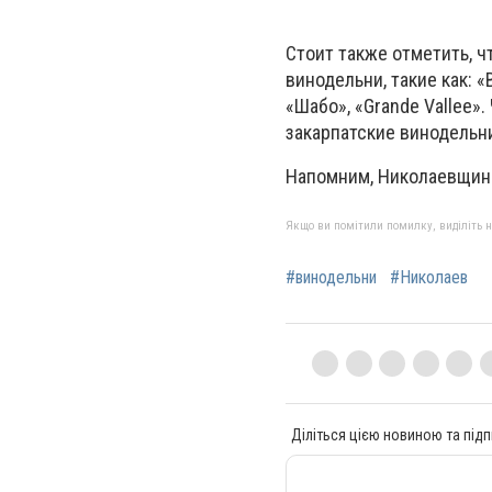
Стоит также отметить, ч
винодельни, такие как: 
«Шабо», «Grande Vallee».
закарпатские винодельн
Напомним, Николаевщин
Якщо ви помітили помилку, виділіть нео
#винодельни
#Николаев
Діліться цією новиною та підп