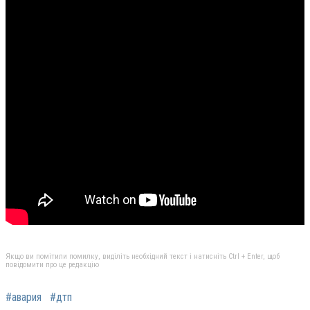
Якщо ви помітили помилку, виділіть необхідний текст і натисніть Ctrl + Enter, щоб
повідомити про це редакцію
#авария
#дтп