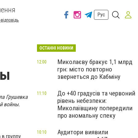
шення
Рус
-відповідь
ОСТАННІ НОВИНИ
Миколаєву бракує 1,1 млрд
12:00
грн: місто повторно
сы
звернеться до Кабміну
До +40 градусів та червоний
11:10
ела Грушевка
рівень небезпеки:
ой войны.
Миколаївщину попередили
про аномальну спеку
Аудитори виявили
10:10
 в группу