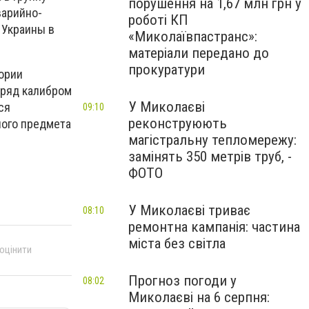
порушення на 1,67 млн грн у
варийно-
роботі КП
 Украины в
«Миколаївпастранс»:
матеріали передано до
прокуратури
тории
аряд калибром
У Миколаєві
ся
09:10
реконструюють
ного предмета
магістральну тепломережу:
замінять 350 метрів труб, -
ФОТО
У Миколаєві триває
08:10
ремонтна кампанія: частина
міста без світла
 оцінити
Прогноз погоди у
08:02
Миколаєві на 6 серпня: