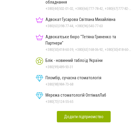
обладнання
+380(44)502-01-02, +380(66)777-78-42, +380(67)777-82-19, +380(67)890-80-80, +380(73)890-80-80, +380(44)502-01-03
Адвокат Гусарова Світлана Михайлівна
+380(63)398-77-44, +380(96)540-77-63
Адвокатське бюро "Тетяна Гриненко та
Партнери"
+380(50)418-60-39, +380(63)168-06-92, +380(50)418-60-39
Блік - новинний таблоїд України
+380(99)489-93-31
Пломбір, сучасна стоматологія
+380(98)984-73-68
Мережа стоматологій ОптімалЛаб
+380(73)124-55-65
Додати підприємство