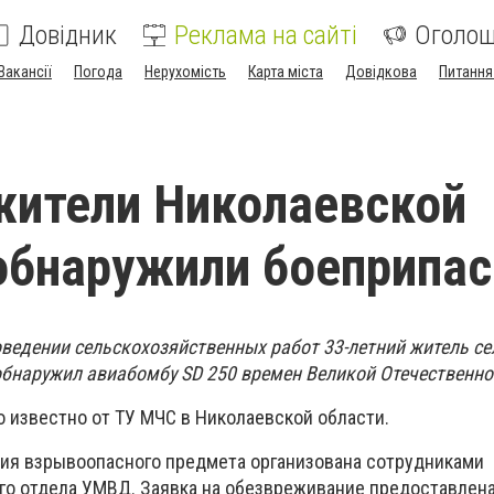
Довідник
Реклама на сайті
Оголо
Вакансії
Погода
Нерухомість
Карта міста
Довідкова
Питання
жители Николаевской
обнаружили боеприпа
роведении сельскохозяйственных работ 33-летний житель с
бнаружил авиабомбу SD 250 времен Великой Отечественн
о известно от ТУ МЧС в Николаевской области.
ия взрывоопасного предмета организована сотрудниками
го отдела УМВД.
Заявка на обезвреживание предоставлена