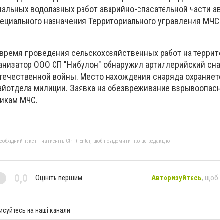
иальных водолазных работ аварийно-спасательной части а
пециального назначения Территориального управления МЧС
о время проведения сельскохозяйственных работ на терри
анизатор ООО СП "Нибулон" обнаружил артиллерийский сн
Отечественной войны.
Место нахождения снаряда охраняет
айотдела милиции.
Заявка на обезвреживание взрывоопас
никам МЧС.
бхідний текст і натисніть Ctrl + Enter, щоб повідомити про це редакцію
0,0
Оцініть першим
Авторизуйтесь
, щоб
исуйтесь на наші канали