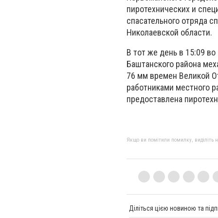
пиротехнических и спец
спасательного отряда с
Николаевской области.
В тот же день в 15:09 в
Баштанского района мех
76 мм времен Великой 
работниками местного р
предоставлена пиротех
Якщо ви помітили помилку, виділіть нео
Діліться цією новиною та підп