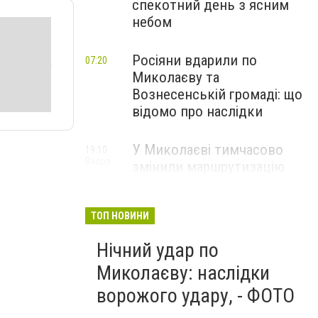
спекотний день з ясним
небом
Росіяни вдарили по
07:20
Миколаєву та
Вознесенській громаді: що
відомо про наслідки
У Миколаєві тимчасово
19:10
Вчора
змінили маршрутизацію
пацієнтів з інсультом: куди
звертатися
ТОП НОВИНИ
Нічний удар по
Миколаєву: наслідки
ворожого удару, - ФОТО