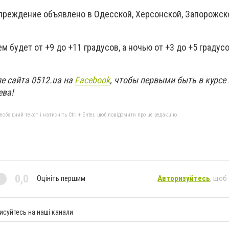
реждение объявлено в Одесской, Херсонской, Запорожск
м будет от +9 до +11 градусов, а ночью от +3 до +5 градус
е сайта 0512.ua на
Facebook
, чтобы первыми быть в курсе
ева!
бхідний текст і натисніть Ctrl + Enter, щоб повідомити про це редакцію
0,0
Оцініть першим
Авторизуйтесь
, щоб
исуйтесь на наші канали