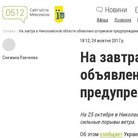
Новини
Афіша
Дозвілля
Головна
На завтра в Николаевской области объявлено штормовое предупрежден
18:12, 24 жовтня 2017 р.
На завтр
Снежана Ракчеева
объявле
предупр
На 25 октября в Никола
сильные порывы ветра.
Об этом
сообщает
Украи