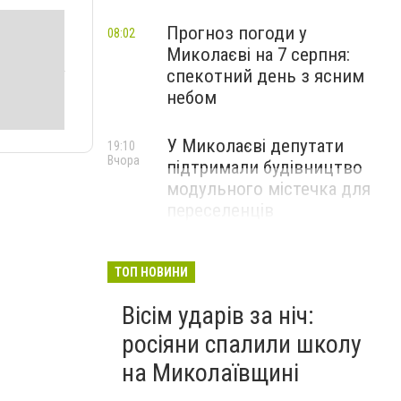
Прогноз погоди у
08:02
Миколаєві на 7 серпня:
спекотний день з ясним
небом
У Миколаєві депутати
19:10
Вчора
підтримали будівництво
модульного містечка для
переселенців
ТОП НОВИНИ
Вісім ударів за ніч:
росіяни спалили школу
на Миколаївщині