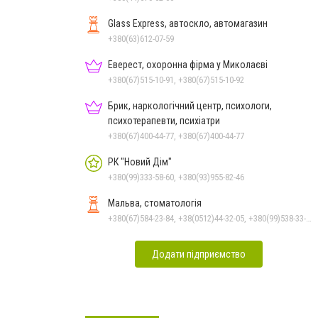
Glass Express, автоскло, автомагазин
+380(63)612-07-59
Еверест, охоронна фірма у Миколаєві
+380(67)515-10-91, +380(67)515-10-92
Брик, наркологічний центр, психологи,
психотерапевти, психіатри
+380(67)400-44-77, +380(67)400-44-77
РК "Новий Дім"
+380(99)333-58-60, +380(93)955-82-46
Мальва, стоматологія
+380(67)584-23-84, +38(0512)44-32-05, +380(99)538-33-25, +380(63)977-35-54
Додати підприємство