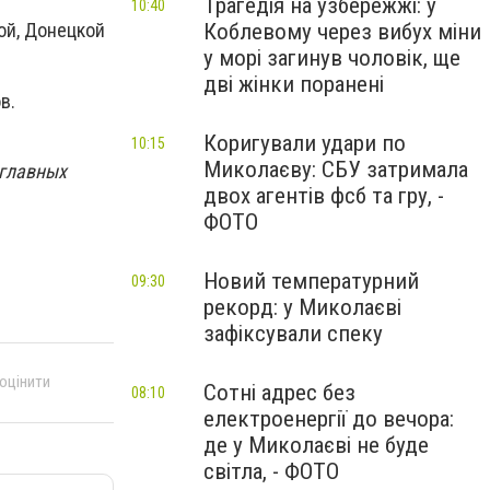
Трагедія на узбережжі: у
10:40
Коблевому через вибух міни
ой, Донецкой
у морі загинув чоловік, ще
дві жінки поранені
ов.
Коригували удари по
10:15
Миколаєву: СБУ затримала
 главных
двох агентів фсб та гру, -
ФОТО
Новий температурний
09:30
рекорд: у Миколаєві
зафіксували спеку
 оцінити
Сотні адрес без
08:10
електроенергії до вечора:
де у Миколаєві не буде
світла, - ФОТО