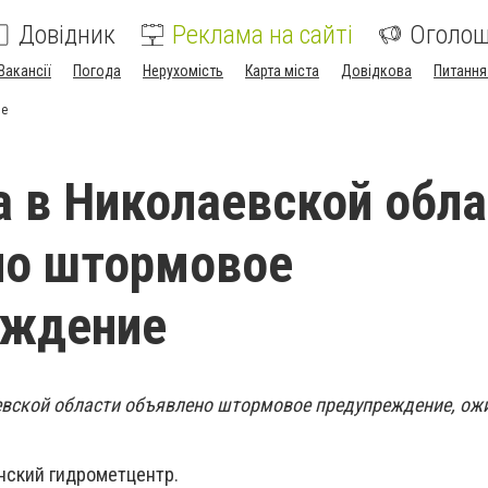
Довідник
Реклама на сайті
Оголо
Вакансії
Погода
Нерухомість
Карта міста
Довідкова
Питання
ие
а в Николаевской обл
но штормовое
еждение
евской области объявлено штормовое предупреждение, о
нский гидрометцентр.