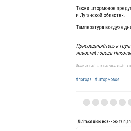
Также штормовое предуп
и Луганской областях.
Температура воздуха дне
Присоединяйтесь к групп
новостей города Никола
Якщо ви помітили помилку, виділіть нео
#погода
#штормовое
Діліться цією новиною та підп