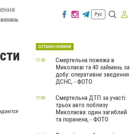
шення
Рус
-відповідь
ОСТАННІ НОВИНИ
асти
Смертельна пожежа в
11:40
Миколаєві та 40 займань за
добу: оперативне зведення
ДСНС, - ФОТО
Смертельна ДТП за участі
11:00
трьох авто поблизу
жидаются
Миколаєва: один загиблий
та поранена, - ФОТО