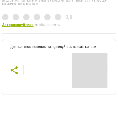
Якщо ви помітили помилку, виділіть необхідний текст і натисніть Ctrl + Enter, щоб
повідомити про це редакцію
0,0
Авторизируйтесь
, чтобы оценить
Діліться цією новиною та підписуйтесь на наші канали