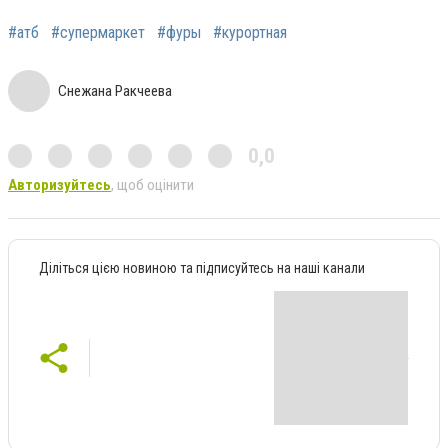
#атб
#супермаркет
#фуры
#курортная
Снежана Ракчеева
0,0
Авторизуйтесь
, щоб оцінити
Діліться цією новиною та підписуйтесь на наші канали