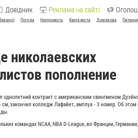
Довідник
Реклама на сайті
Оголо
Вакансії
Погода
Нерухомість
Карта міста
Довідкова
Питання
е николаевских
листов пополнение
л однолетний контракт с американским свингменом Дуэйн
96 см, закончил колледж Лафайет, амплуа - 3 номер. Об это
нды.
льких командах NCAA, NBA D-League, во Франции, Германии, 