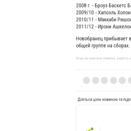
2008 г. - Броуз Баскетс Б
2009/10 - Хапоэль Холон (
2010/11 - Маккаби Ришон 
2011/12 - Ирони Ашкелон 
Новобранец прибывает в
общей группе на сборах.
Якщо ви помітили помилку, виділіть нео
Діліться цією новиною та підп