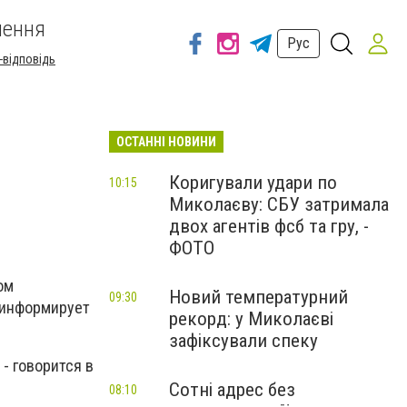
шення
Рус
-відповідь
ОСТАННІ НОВИНИ
Коригували удари по
10:15
Миколаєву: СБУ затримала
двох агентів фсб та гру, -
ФОТО
ом
Новий температурний
09:30
м информирует
рекорд: у Миколаєві
зафіксували спеку
- говорится в
Сотні адрес без
08:10