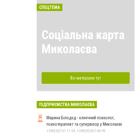
СПЕЦТЕМА
Соціальна карта
Миколаєва
Всі матеріали тут
ПІДПРИЄМСТВА МИКОЛАЄВА
Марина Білодєд - клінічний психолог,
психотерапевт та супервізор у Миколаєві
+380(50)161-11-34, +380(93)667-46-99