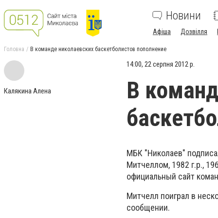
Новини
Афіша
Дозвілля
Головна
В команде николаевских баскетболистов пополнение
14:00, 22 серпня 2012 р.
В команд
Калякина Алена
баскетбо
МБК "Николаев" подписа
Митчеллом, 1982 г.р., 1
официальный сайт кома
Митчелл поиграл в неско
сообщении.