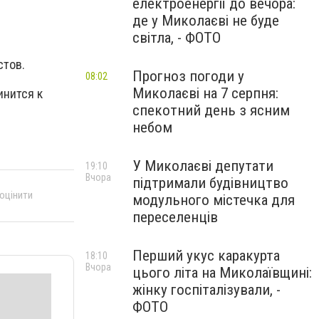
електроенергії до вечора:
де у Миколаєві не буде
світла, - ФОТО
стов.
Прогноз погоди у
08:02
Миколаєві на 7 серпня:
инится к
спекотний день з ясним
небом
У Миколаєві депутати
19:10
Вчора
підтримали будівництво
 оцінити
модульного містечка для
переселенців
Перший укус каракурта
18:10
Вчора
цього літа на Миколаївщині:
жінку госпіталізували, -
ФОТО