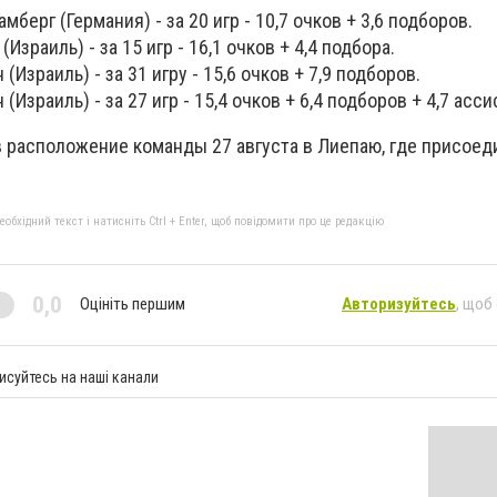
амберг (Германия) - за 20 игр - 10,7 очков + 3,6 подборов.
Израиль) - за 15 игр - 16,1 очков + 4,4 подбора.
(Израиль) - за 31 игру - 15,6 очков + 7,9 подборов.
(Израиль) - за 27 игр - 15,4 очков + 6,4 подборов + 4,7 асси
 расположение команды 27 августа в Лиепаю, где присоед
бхідний текст і натисніть Ctrl + Enter, щоб повідомити про це редакцію
0,0
Оцініть першим
Авторизуйтесь
, щоб
исуйтесь на наші канали