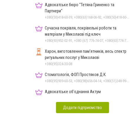
Адвокатське бюро "Тетяна Гриненко та
Партнери"
+380(50)418-60-39, +380(63)168-06-92, +380(50)418-60-39
Сучасна покрівля, покрівельні роботи та
матеріали у Миколаєві під ключ
+380(93)952-02-91, +380 (67) 776-74-07, +380(63)774-77-47
Харон, виготовлення пам'ятників, весь спектр
ритуальних послуг у Миколаєві
+380(95)324-30-08
Стоматологія, ФОП Простяков Д.К.
+380(95)939-60-53, +380(98)656-04-14, +380(51)248-99-08, +380(50)159-88-74
Адвокатське об'єднання Актум
Додати підприємство