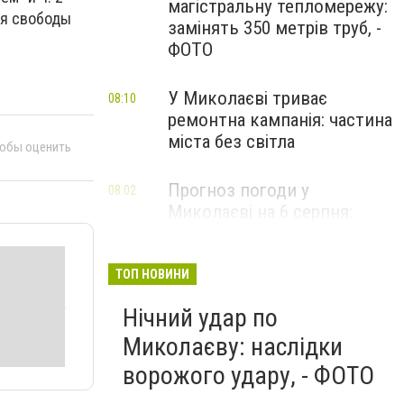
магістральну тепломережу:
ия свободы
замінять 350 метрів труб, -
ФОТО
У Миколаєві триває
08:10
ремонтна кампанія: частина
міста без світла
тобы оценить
Прогноз погоди у
08:02
Миколаєві на 6 серпня:
спекотний день з ясним
небом
ТОП НОВИНИ
Нічний удар по
Миколаєву: наслідки
ворожого удару, - ФОТО