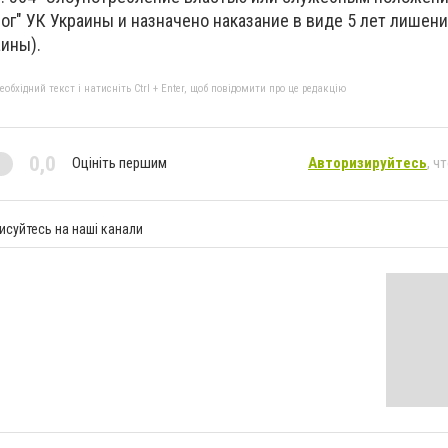
ог" УК Украины и назначено наказание в виде 5 лет лишен
аины).
бхідний текст і натисніть Ctrl + Enter, щоб повідомити про це редакцію
0,0
Оцініть першим
Авторизируйтесь
, ч
исуйтесь на наші канали