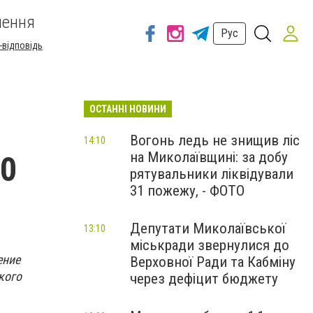
шення
Рус
-відповідь
ОСТАННІ НОВИНИ
Вогонь ледь не знищив ліс
14:10
на Миколаївщині: за добу
00
рятувальники ліквідували
31 пожежу, - ФОТО
Депутати Миколаївської
13:10
міськради звернулися до
ение
Верховної Ради та Кабміну
кого
через дефіцит бюджету