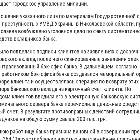
бщает городское управление милиции.
тношении указанного лица по материалам Государственной
 преступностью УМВД Украины в Николаевской области, п
иколаева возбуждено уголовное дело по факту систематиче
дств вкладчиков банка.
ыло подделано подписи клиентов на заявлениях о досрочн
овского вклада, после чего сканированные заявления эле
Централизованный
бэк-офис банка.
В дальнейшем, согласно
, работником бэк-офиса банка создавался мемориальный о
воре клиента и осуществлялась операция по возврату этих
ора банковского вклада на карточный счет клиента. Но
ома клиентов вводила его в электронную банковскую сист
ерминального сервера банка перечислила денежные средст
ый счет. В результате противоправных действий сотрудниц
адчиков на общую сумму свыше 200 тыс. грн.
нюю работницу банка признана виновной в совершении пре
т.
364 "Злоупотребление властью или служебным положение