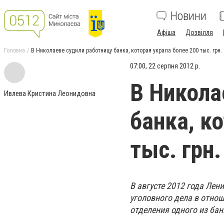
Новини
Афіша
Дозвілля
Головна
В Николаеве судили работницу банка, которая украла более 200 тыс. грн.
07:00, 22 серпня 2012 р.
В Никола
Ивлева Кристина Леонидовна
банка, к
тыс. грн.
В августе 2012 года Ле
уголовного дела в отно
отделения одного из ба