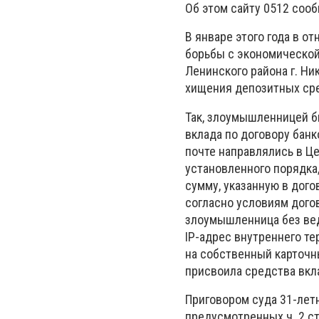
Об этом сайту 0512 соо
В январе этого года в о
борьбы с экономической
Ленинского района г. Н
хищения депозитных сре
Так, злоумышленницей б
вклада по договору банк
почте направлялись в 
установленного порядка
сумму, указанную в дого
согласно условиям догов
злоумышленница без вед
IP-адрес внутреннего т
на собственный карточн
присвоила средства вкл
Приговором суда 31-лет
предусмотренных ч. 2 с