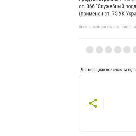
ст.
366 "Служебный подл
(применен ст. 75 УК Укр
Якщо ви помітили помилку, виділіть нео
Діліться цією новиною та підп