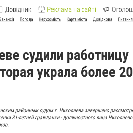
Довідник
Реклама на сайті
Оголо
Вакансії
Погода
Нерухомість
Карта міста
Довідкова
Питання
еве судили работницу
оторая украла более 2
нинским районным судом г. Николаева завершено рассмотр
шении 31-летней гражданки - должностного лица Николаевс
нков.