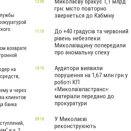
Миколаєву бракує 1,1 млрд
12:00
грн: місто повторно
звернеться до Кабміну
 службы
рокуратурой
ского
До +40 градусів та червоний
11:10
рівень небезпеки:
Миколаївщину попередили
ом возврате
про аномальну спеку
ктронной
Аудитори виявили
10:10
рдер на
порушення на 1,67 млн грн у
 средств,
роботі КП
«Миколаївпастранс»:
ему и через
матеріали передано до
ва клиентов
прокуратури
а банка
У Миколаєві
09:10
ступлений,
реконструюють
м" и ч. 2