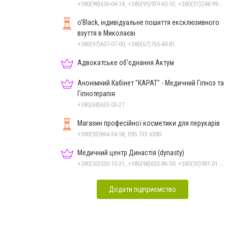
+380(98)656-04-14, +380(95)939-60-53, +380(51)248-99-08, +380(50)159-88-74
o'Black, індивідуальне пошиття ексклюзивного
взуття в Миколаєві
+380(97)607-07-00, +380(67)765-48-81
Адвокатське об'єднання Актум
Анонімний Кабінет "КАРАТ" - Медичний Гіпноз та
Гіпнотерапія
+380(68)633-00-27
Магазин професійної косметики для перукарів
+380(93)864-34-58, 095 733 6380
Медичний центр Династія (dynasty)
+380(50)530-10-31, +380(98)633-86-59, +380(93)981-01-61
Додати підприємство