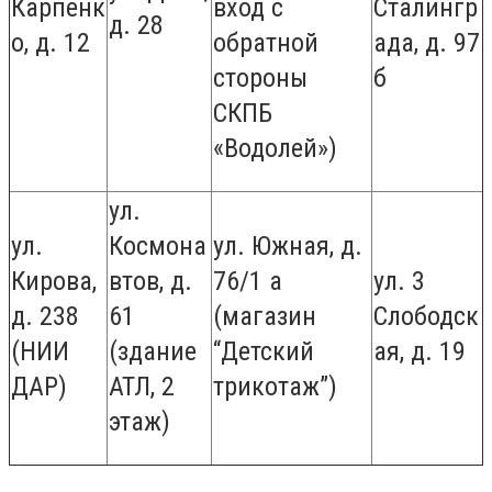
Карпенк
вход с
Сталингр
д. 28
о, д. 12
обратной
ада, д. 97
стороны
б
СКПБ
«Водолей»)
ул.
ул.
Космона
ул. Южная, д.
Кирова,
втов, д.
76/1 а
ул. 3
д. 238
61
(магазин
Слободск
(НИИ
(здание
“Детский
ая, д. 19
ДАР)
АТЛ, 2
трикотаж”)
этаж)