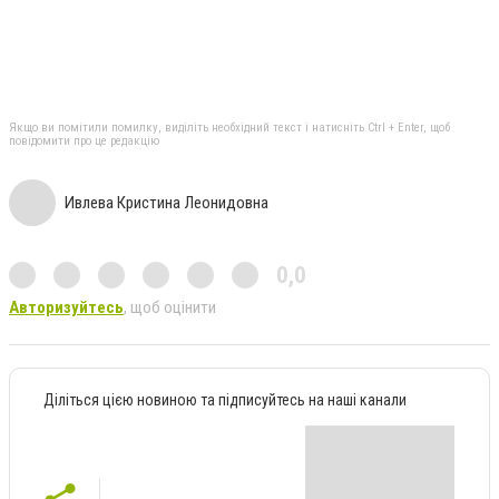
Якщо ви помітили помилку, виділіть необхідний текст і натисніть Ctrl + Enter, щоб
повідомити про це редакцію
Ивлева Кристина Леонидовна
0,0
Авторизуйтесь
, щоб оцінити
Діліться цією новиною та підписуйтесь на наші канали