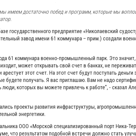
 мы имеем достаточно побед и программ, которые мы вопло
натор.
а базе государственного предприятие «Николаевский судос
тельный завод имени 61 коммунара – прим.) создали воен
вода 61 коммунара военно-промышленный парк. Это значит,
иходит, может открывать свой счет в банках, не переживат
 арестует этот счет. На этот счет будут поступать деньги 
ые будете получать. Я вас приглашаю. Вам не надо сертиф
 люди, которых вы можете привлечь к работе", - сказал Ал
ались проекты развития инфраструктуры, агропромышлен
тельной энергетики.
альника ООО «Морской специализированный порт Ника-Тер
уме, что результатом подобной встречи должно стать улу