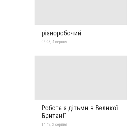
різноробочий
06:08, 4 серпня
Робота з дітьми в Великої
Британії
14:48, 2 серпня