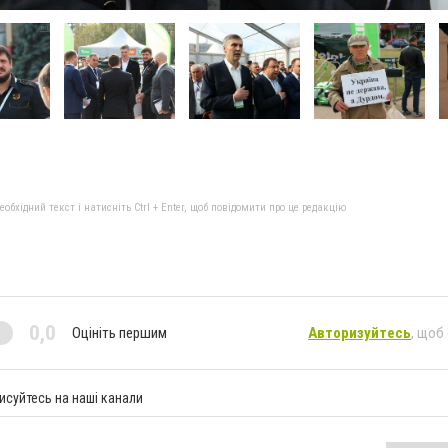
бхідний текст і натисніть Ctrl + Enter, щоб повідомити про це редакцію
0,0
Оцініть першим
Авторизуйтесь
, щоб
исуйтесь на наші канали