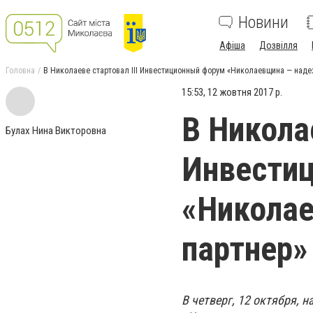
Новини
Афіша
Дозвілля
Головна
В Николаеве стартовал ІІІ Инвестиционный форум «Николаевщина — над
15:53, 12 жовтня 2017 р.
В Николае
Булах Нина Викторовна
Инвести
«Никола
партнер»
В четверг, 12 октября, 