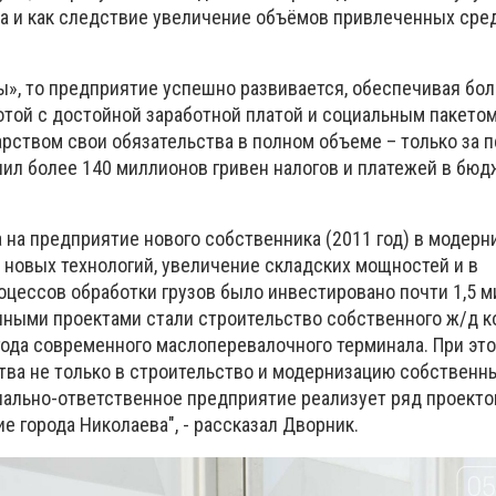
а и как следствие увеличение объёмов привлеченных сре
ы», то предприятие успешно развивается, обеспечивая бол
отой с достойной заработной платой и социальным пакето
рством свои обязательства в полном объеме – только за 
лил более 140 миллионов гривен налогов и платежей в бю
 на предприятие нового собственника (2011 год) в модер
новых технологий, увеличение складских мощностей и в
цессов обработки грузов было инвестировано почти 1,5 
пными проектами стали строительство собственного ж/д к
года современного маслоперевалочного терминала. При это
тва не только в строительство и модернизацию собственн
циально-ответственное предприятие реализует ряд проекто
е города Николаева", - рассказал Дворник.