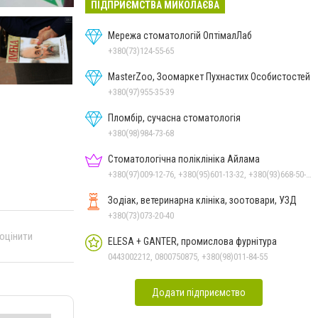
ПІДПРИЄМСТВА МИКОЛАЄВА
Мережа стоматологій ОптімалЛаб
+380(73)124-55-65
MasterZoo, Зоомаркет Пухнастих Особистостей
+380(97)955-35-39
Пломбір, сучасна стоматологія
+380(98)984-73-68
Стоматологічна поліклініка Айлама
+380(97)009-12-76, +380(95)601-13-32, +380(93)668-50-62, +380(51)259-06-88
Зодіак, ветеринарна клініка, зоотовари, УЗД
+380(73)073-20-40
 оцінити
ELESA + GANTER, промислова фурнітура
0443002212, 0800750875, +380(98)011-84-55
Додати підприємство