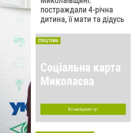
Миколаївщині:
постраждали 4-річна
дитина, її мати та дідусь
СПЕЦТЕМА
Соціальна карта
Миколаєва
Всі матеріали тут