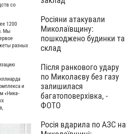
заклад
дств со
Росіяни атакували
ее 1200
Миколаївщину:
м. Мы
пошкоджено будинки та
первое
джеты разных
склад
низацию
Після ранкового удару
по Миколаєву без газу
миллиарда
залишилася
омплекса и
м «Ника-
багатоповерхівка, -
ых
ФОТО
в,
Росія вдарила по АЗС на