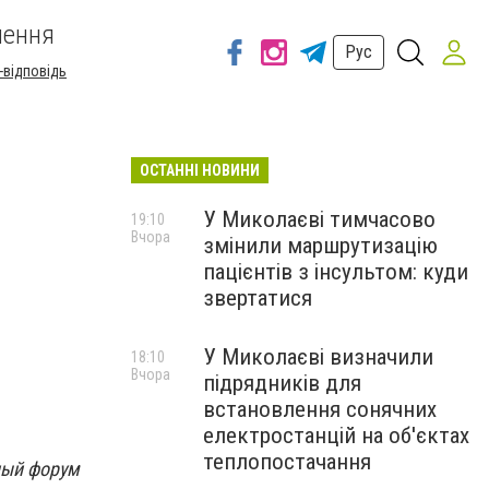
шення
Рус
-відповідь
ОСТАННІ НОВИНИ
У Миколаєві тимчасово
19:10
Вчора
змінили маршрутизацію
пацієнтів з інсультом: куди
звертатися
У Миколаєві визначили
18:10
Вчора
підрядників для
встановлення сонячних
електростанцій на об'єктах
теплопостачання
ный форум