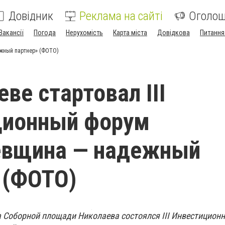
Довідник
Реклама на сайті
Оголо
Вакансії
Погода
Нерухомість
Карта міста
Довідкова
Питання
ежный партнер» (ФОТО)
ве стартовал ІІІ
ционный форум
евщина — надежный
 (ФОТО)
на Соборной площади Николаева состоялся ІІІ Инвестицион