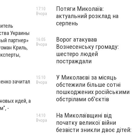
Потяги Миколаїв:
17:10
Вчора
актуальний розклад на
серпень
титель
ства Украины
Ворог атакував
16:05
ный партнер»
Вчора
Вознесенську громаду:
Роман Криль,
шестеро людей
эксперты,
постраждали
У Миколаєві за місяць
15:10
енко зачитал
Вчора
обстежили більше сотні
пошкоджених російськими
обстрілами об'єктів
новых идей, а
", -
На Миколаївщині від
14:10
Вчора
початку великої війни
безвісти зникли двоє дітей: