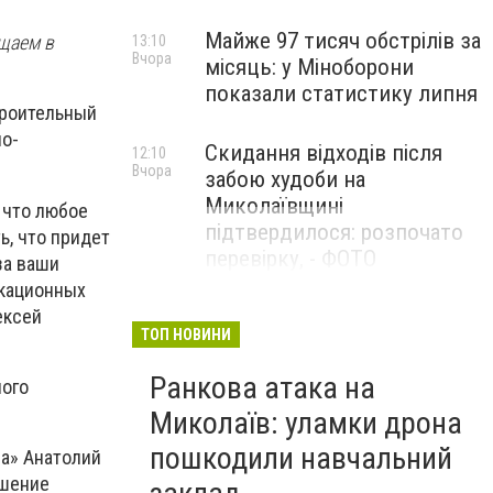
Майже 97 тисяч обстрілів за
щаем в
13:10
Вчора
місяць: у Міноборони
показали статистику липня
троительный
но-
Скидання відходів після
12:10
Вчора
забою худоби на
Миколаївщині
 что любое
підтвердилося: розпочато
ь, что придет
перевірку, - ФОТО
за ваши
икационных
ексей
ТОП НОВИНИ
Ранкова атака на
ного
Миколаїв: уламки дрона
пошкодили навчальний
а» Анатолий
чшение