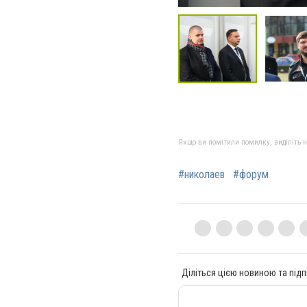
Якщо ви помітили помилку, виділіть нео
#николаев
#форум
Діліться цією новиною та підп