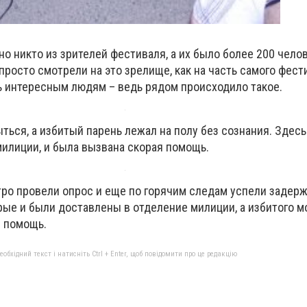
но никто из зрителей фестиваля, а их было более 200 челов
просто смотрели на это зрелище, как на часть самого фести
ь интересным людям – ведь рядом происходило такое.
ься, а избитый парень лежал на полу без сознания. Здесь
милиции, и была вызвана скорая помощь.
ро провели опрос и еще по горячим следам успели задерж
рые и были доставлены в отделение милиции, а избитого м
я помощь.
бхідний текст і натисніть Ctrl + Enter, щоб повідомити про це редакцію