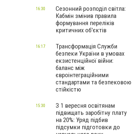
Сезонний розподіл світла:
16:30
Кабмін змінив правила
формування переліків
критичних об'єктів
Трансформація Служби
16:17
безпеки України в умовах
екзистенційної війни:
баланс між
євроінтеграційними
стандартами та безпековою
стійкістю
З 1 вересня освітянам
15:30
підвищать заробітну плату
на 20%: Уряд підбив
підсумки підготовки до