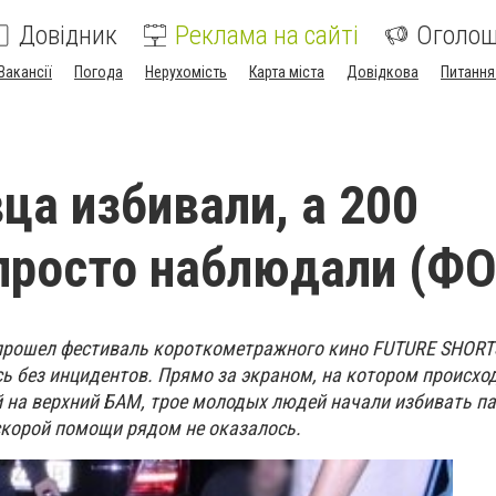
Довідник
Реклама на сайті
Оголо
Вакансії
Погода
Нерухомість
Карта міста
Довідкова
Питання
ца избивали, а 200
просто наблюдали (Ф
 прошел фестиваль короткометражного кино FUTURE SHORT
ь без инцидентов. Прямо за экраном, на котором происход
 на верхний БАМ, трое молодых людей начали избивать пар
скорой помощи рядом не оказалось.