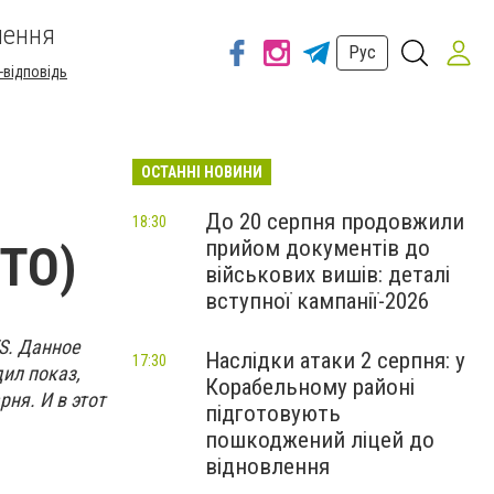
шення
Рус
-відповідь
ОСТАННІ НОВИНИ
До 20 серпня продовжили
18:30
прийом документів до
ОТО)
військових вишів: деталі
вступної кампанії-2026
S. Данное
Наслідки атаки 2 серпня: у
17:30
ил показ,
Корабельному районі
ня. И в этот
підготовують
пошкоджений ліцей до
відновлення