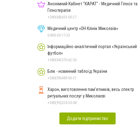
Анонімний Кабінет "КАРАТ" - Медичний Гіпноз та
Гіпнотерапія
+380(68)633-00-27
Медичний центр «ОН Клінік Миколаїв»
0-800-30-17-33
Інформаційно-аналітичний портал «Український
футбол»
+380(44)570-62-50
Блік - новинний таблоїд України
+380(99)489-93-31
Харон, виготовлення пам'ятників, весь спектр
ритуальних послуг у Миколаєві
+380(95)324-30-08
Додати підприємство