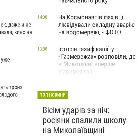
навчального року
На Космонавтів фахівці
14:30
ліквідували складну аварію
ек, даже и не
на водомережі, - ФОТО
валя, кино на
Історія газифікації: у
13:30
«Газмережах» розповіли, де
 уже
в Миколаєві вперше
з'явився газ
ать троих
Літній відпочинок у
13:00
олодого
Миколаєві 2026: шукаємо
ТОП НОВИНИ
нові враження та
Вісім ударів за ніч:
перезавантаження
росіяни спалили школу
ПАРТНЕРСЬКИЙ СПЕЦПРОЄКТ
на Миколаївщині