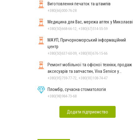
Виготовлення печаток та штампів
+380(66)000-76-28
Медицина для Вас, мережа аптек у Миколаєві
+380(50)668-66-12, +380(67)514-55-59
МАУП, Причорноморський інформаційний
центр
+380(50)637-60-09, +380(93)676-15-66
Ремонт мобільної та офісної техніки, продаж
аксесуарів та запчастин, Viva Service у
Миколаєві
+380(95)759-77-72, +380(93)108-74-47
Пломбір, сучасна стоматологія
+380(98)984-73-68
Додати підприємство