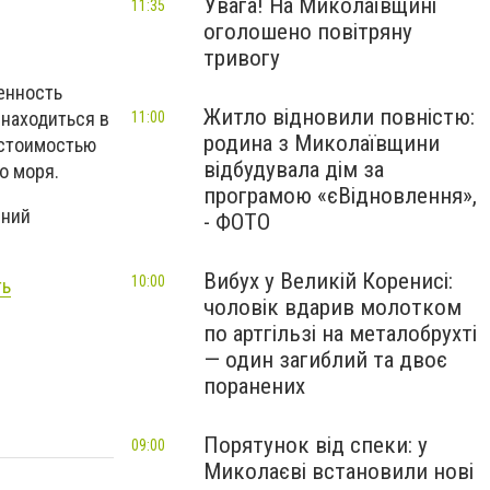
Увага! На Миколаївщині
11:35
оголошено повітряну
тривогу
енность
Житло відновили повністю:
 находиться в
11:00
родина з Миколаївщини
 стоимостью
відбудувала дім за
о моря.
програмою «єВідновлення»,
ений
- ФОТО
Вибух у Великій Коренисі:
10:00
ть
чоловік вдарив молотком
по артгільзі на металобрухті
— один загиблий та двоє
поранених
Порятунок від спеки: у
09:00
Миколаєві встановили нові