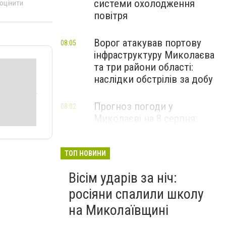
системи охолодження
 оцінити
повітря
Ворог атакував портову
08:05
інфраструктуру Миколаєва
та три райони області:
наслідки обстрілів за добу
Прогноз погоди у
08:02
Миколаєві на 8 серпня:
зміни та дощі
ТОП НОВИНИ
Вісім ударів за ніч:
росіяни спалили школу
на Миколаївщині