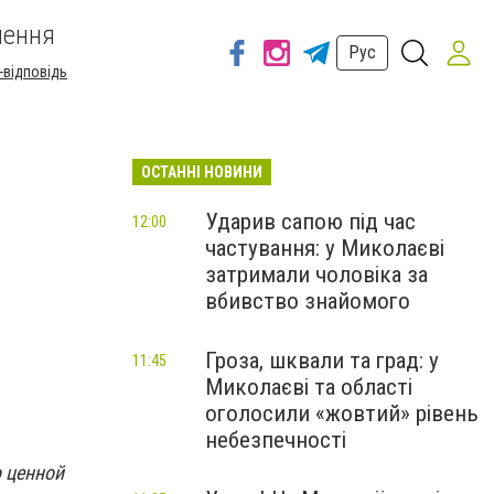
шення
Рус
-відповідь
ОСТАННІ НОВИНИ
Ударив сапою під час
12:00
частування: у Миколаєві
затримали чоловіка за
вбивство знайомого
Гроза, шквали та град: у
11:45
Миколаєві та області
оголосили «жовтий» рівень
небезпечності
о ценной