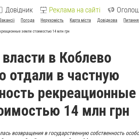
Довідник
Реклама на сайті
Оголо
Вакансії
Погода
Нерухомість
Карта міста
Довідкова
Питання
екреационные земли стоимостью 14 млн грн
власти в Коблево
о отдали в частную
ность рекреационные
оимостью 14 млн грн
илась возвращения в государственную собственность особ