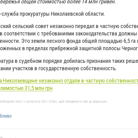
бережья общей стоимостью более 14 млн гривен.
-служба прокуратуры Николаевской области.
вский сельский совет незаконно передал в частную собств
 в соответствии с требованиями законодательства должны
енности. Это земли лесного фонда общей площадью 6,5 га
оложенных в пределах прибрежной защитной полосы Черног
уратура в судебном порядке добилась признания таких реш
ании участков в государственную собственность.
а Николаевщине незаконно отдали в частную собственнос
оимостью 31,5 млн грн
бхідний текст і натисніть Ctrl + Enter, щоб повідомити про це редакцію
блево