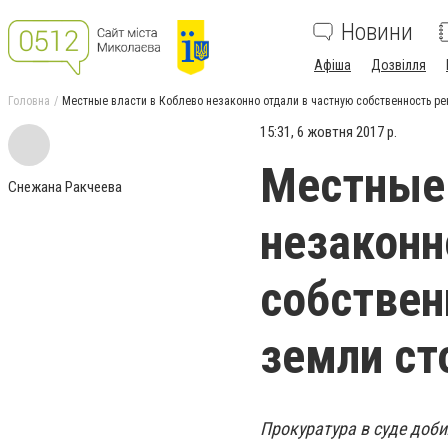
Новини
Афіша
Дозвілля
Головна
Местные власти в Коблево незаконно отдали в частную собственность р
15:31, 6 жовтня 2017 р.
Местные 
Снежана Ракчеева
незаконн
собствен
земли ст
Прокуратура в суде доб