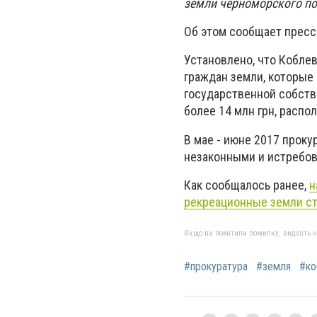
земли черноморского по
Об этом сообщает пресс
Установлено, что Кобле
граждан земли, которые
государственной собств
более 14 млн грн, расп
В мае - июне 2017 прок
незаконными и истребов
Как сообщалось ранее,
н
рекреационные земли ст
Якщо ви помітили помилку, виділіть нео
#прокуратура
#земля
#ко