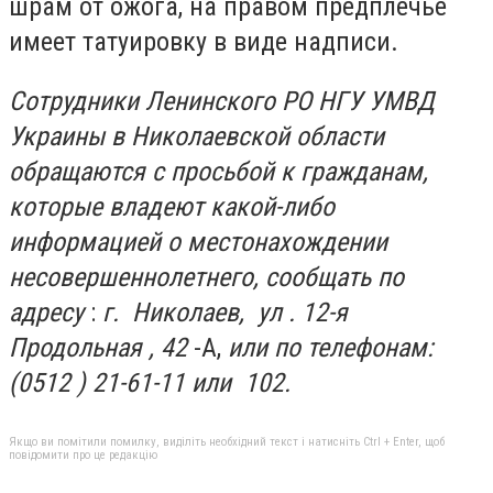
шрам от ожога, на правом предплечье
имеет татуировку в виде надписи.
Сотрудники
Ленинского
РО НГУ УМВД
Украины в Николаевской области
обращаются с просьбой к гражданам,
которые владеют какой-либо
информацией о местонахождении
несовершеннолетнего, сообщать по
адресу
:
г.
Николаев,
ул
.
12-я
Продольная
,
42
-А,
или по телефонам:
(0512 )
21-61-11 или
102.
Якщо ви помітили помилку, виділіть необхідний текст і натисніть Ctrl + Enter, щоб
повідомити про це редакцію