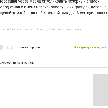
 пообещал через месяц опубликовать позорный список
город узнал о имена незаконопослушных граждан, которые 
одской землей ради собственной выгоды.
А сегодня таких 
бхідний текст і натисніть Ctrl + Enter, щоб повідомити про це редакцію
0,0
Оцініть першим
Авторизуйтесь
, щоб
исуйтесь на наші канали