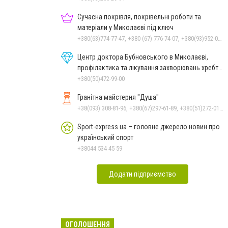
Сучасна покрівля, покрівельні роботи та
матеріали у Миколаєві під ключ
+380(63)774-77-47, +380 (67) 776-74-07, +380(93)952-02-91
Центр доктора Бубновського в Миколаєві,
профілактика та лікування захворювань хребта
і суглобів
+380(50)472-99-00
Гранітна майстерня "Душа"
+38(093) 308-81-96, +380(67)297-61-89, +380(51)272-01-73, +380(93)308-81-89
Sport-express.ua – головне джерело новин про
український спорт
+38044 534 45 59
Додати підприємство
ОГОЛОШЕННЯ