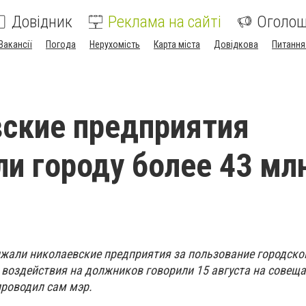
Довідник
Реклама на сайті
Оголо
Вакансії
Погода
Нерухомість
Карта міста
Довідкова
Питання
ские предприятия
и городу более 43 мл
олжали николаевские предприятия за пользование городско
воздействия на должников говорили 15 августа на совеща
проводил сам мэр.