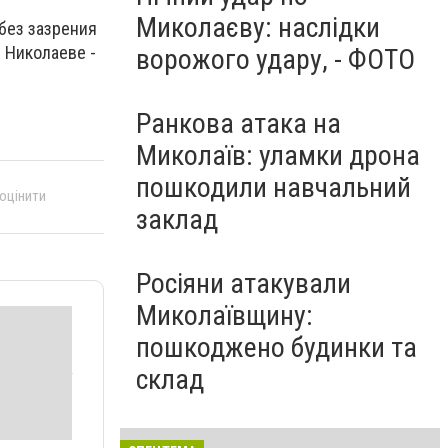
Миколаєву: наслідки
без зазрения
в Николаеве -
ворожого удару, - ФОТО
Ранкова атака на
Миколаїв: уламки дрона
пошкодили навчальний
 оцінити
заклад
Росіяни атакували
Миколаївщину:
пошкоджено будинки та
склад