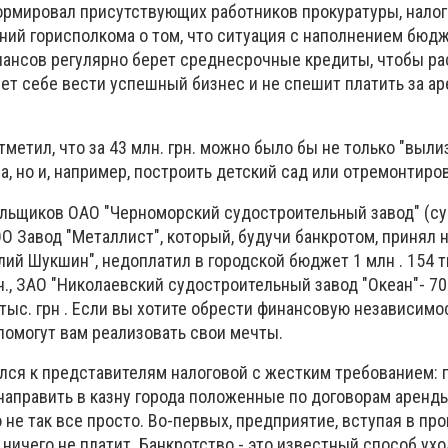
рмировал присутствующих работников прокуратуры, нало
ний горисполкома о том, что ситуация с наполнением бюд
ансов регулярно берет среднесрочные кредиты, чтобы ра
яет себе вести успешный бизнес и не спешит платить за ар
етил, что за 43 млн. грн.
можно было бы не только "вылиз
 но и, например, построить детский сад или отремонтиров
льщиков ОАО "Черноморский судостроительный завод" (су
ООО Завод "Металлист", который, будучи банкротом, принял 
лий Шукшин", недоплатил в городской бюджет 1 млн . 154 ты
рн., ЗАО "Николаевский судостроительный завод "Океан"- 700
 тыс. грн . Если вы хотите обрести финансовую независимос
помогут вам реализовать свои мечты.
ился к представителям налоговой с жестким требованием: 
направить в казну города положенные по договорам аренд
о не так все просто.
Во-первых, предприятие, вступая в пр
 ничего не платит.
Банкротство - это известный способ ухо