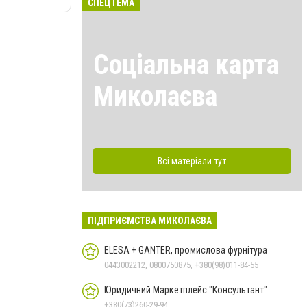
СПЕЦТЕМА
Соціальна карта
Миколаєва
Всі матеріали тут
ПІДПРИЄМСТВА МИКОЛАЄВА
ELESA + GANTER, промислова фурнітура
0443002212, 0800750875, +380(98)011-84-55
Юридичний Маркетплейс "Консультант"
+380(73)260-29-94