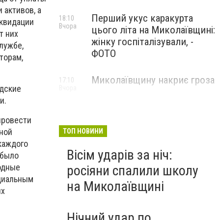
 активов, а
Перший укус каракурта
18:10
иквидации
Вчора
цього літа на Миколаївщині:
т них
жінку госпіталізували, -
лужбе,
ФОТО
торам,
Миколаївщину накриє гроза
17:10
одские
Вчора
и.
провести
ной
ТОП НОВИНИ
каждого
Вісім ударів за ніч:
 было
одные
росіяни спалили школу
нциальным
на Миколаївщині
ых
Нічний удар по