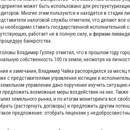
едприятия может быть использовано для реструктуризации
едиторов.
Многие этим пользуются и находятся в стадии л
дставители налоговой службы отметили, что делают все о
сы необходимо ставить государственной исполнительной с
утствующих, работает не в полную силу, и фирмам-ликвида
роцедуру банкротства.
 головы
Владимир Гуллер
отметил, что в прошлом году гор
нальную собственность 100 га земли, несмотря на личност
ния и замечания,
Владимир Чайка
распорядился за месяц 
же с представителями управления юстиции и исполнитель
земельном управлении дано поручение изучить ситуацию 
и предложить возможные меры воздействия на них.
Также
ализ земельного рынка, и по итогам мониторинга все своб
брать (расторгнуть договоры) и предложить другим поте
 такое предложение: отобрать лицензии у недобросовестн