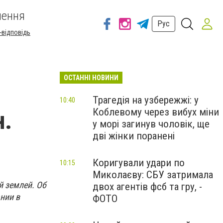
шення
Рус
-відповідь
ОСТАННІ НОВИНИ
Трагедія на узбережжі: у
10:40
Коблевому через вибух міни
н.
у морі загинув чоловік, ще
дві жінки поранені
Коригували удари по
10:15
Миколаєву: СБУ затримала
й землей. Об
двох агентів фсб та гру, -
нии в
ФОТО