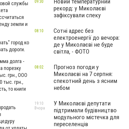
Новий температурний
09:30
говой службы
рекорд: у Миколаєві
жета
зафіксували спеку
ссчитаться
енду земли и
Сотні адрес без
08:10
електроенергії до вечора:
ать" город ко
де у Миколаєві не буде
ать дороги.
світла, - ФОТО
мма долга -
Прогноз погоди у
08:02
на порезку
Миколаєві на 7 серпня:
с. грн., ООО
спекотний день з ясним
 тыс. грн.,
небом
ть, то книги
У Миколаєві депутати
19:10
продать
Вчора
підтримали будівництво
ы
модульного містечка для
оцедуру
переселенців
да от уплаты