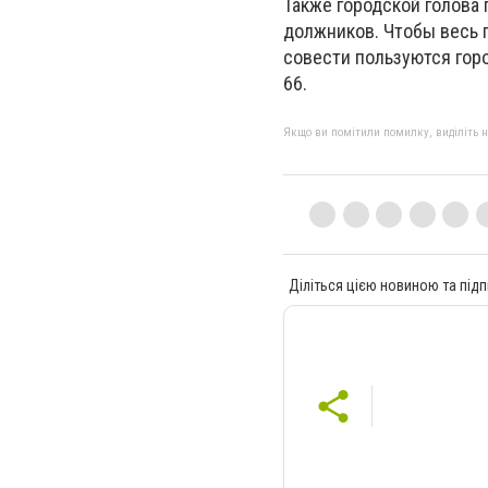
Также городской голова
должников.
Чтобы весь 
совести пользуются гор
66.
Якщо ви помітили помилку, виділіть нео
Діліться цією новиною та підп