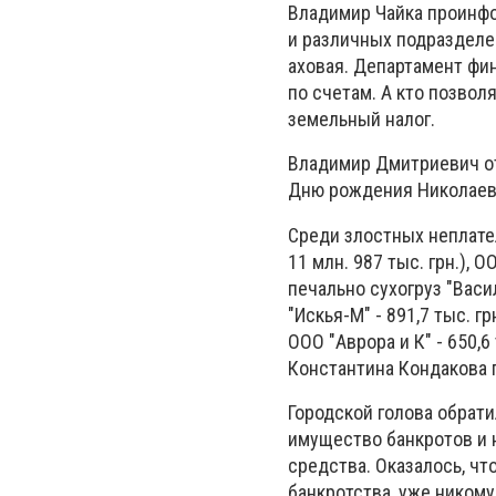
Владимир Чайка
проинфо
и различных подразделе
аховая.
Департамент фин
по счетам.
А кто позвол
земельный налог.
Владимир Дмитриевич отм
Дню рождения Николаева,
Среди злостных неплате
11 млн. 987 тыс. грн.), 
печально сухогруз "Васи
"Искья-М" - 891,7 тыс. г
ООО "Аврора и К" - 650,6
Константина Кондакова 
Городской голова обрат
имущество банкротов и 
средства.
Оказалось, чт
банкротства, уже никому