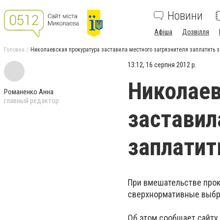
Новини
Афіша
Дозвілля
Головна
Николаевская прокуратура заставила местного загрязнителя заплатить за
13:12, 16 серпня 2012 р.
Николаев
Романенко Анна
главный редактор
заставил
заплатит
При вмешательстве прок
сверхнормативные выбр
Об этом сообщает сайту