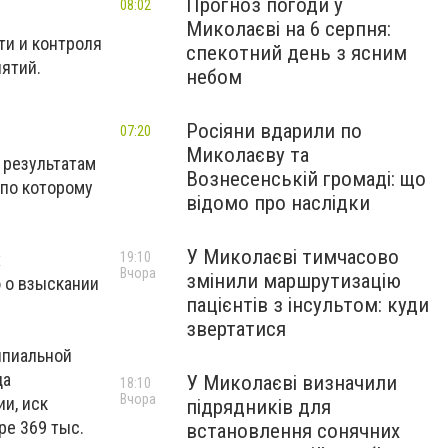
Прогноз погоди у
08:02
Миколаєві на 6 серпня:
ти и контроля
спекотний день з ясним
иятий.
небом
Росіяни вдарили по
07:20
Миколаєву та
 результатам
Вознесенській громаді: що
 по которому
відомо про наслідки
У Миколаєві тимчасово
х
19:10
Вчора
змінили маршрутизацію
 о взыскании
пацієнтів з інсультом: куди
звертатися
ипиальной
да
У Миколаєві визначили
18:10
Вчора
и, иск
підрядників для
ре 369 тыс.
встановлення сонячних