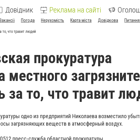
Довідник
Реклама на сайті
Оголо
Вакансії
Погода
Нерухомість
Карта міста
Довідкова
Питання
 то, что травит людей
ская прокуратура
а местного загрязнит
ь за то, что травит лю
уратуры одно из предприятий Николаева возместило убыт
осы загрязняющих веществ в атмосферный воздух.
 0512 пресс-служба областной прокуратуры.