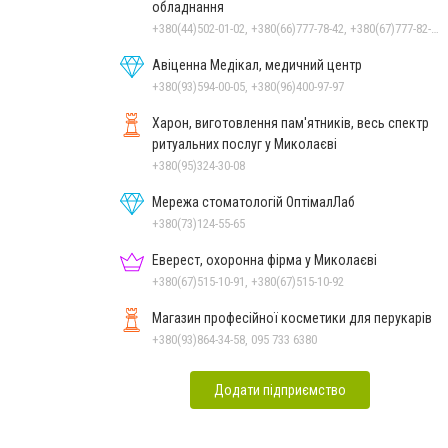
обладнання
+380(44)502-01-02, +380(66)777-78-42, +380(67)777-82-19, +380(67)890-80-80, +380(73)890-80-80, +380(44)502-01-03
Авіценна Медікал, медичний центр
+380(93)594-00-05, +380(96)400-97-97
Харон, виготовлення пам'ятників, весь спектр
ритуальних послуг у Миколаєві
+380(95)324-30-08
Мережа стоматологій ОптімалЛаб
+380(73)124-55-65
Еверест, охоронна фірма у Миколаєві
+380(67)515-10-91, +380(67)515-10-92
Магазин професійної косметики для перукарів
+380(93)864-34-58, 095 733 6380
Додати підприємство