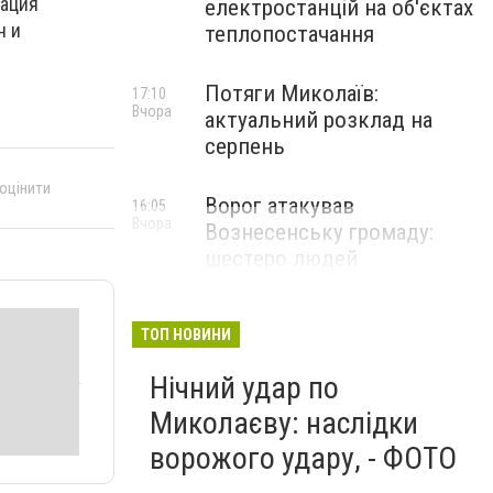
зация
електростанцій на об'єктах
н и
теплопостачання
Потяги Миколаїв:
17:10
Вчора
актуальний розклад на
серпень
 оцінити
Ворог атакував
16:05
Вчора
Вознесенську громаду:
шестеро людей
постраждали
ТОП НОВИНИ
Нічний удар по
Миколаєву: наслідки
ворожого удару, - ФОТО