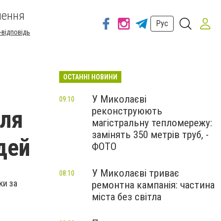
шення
Рус
-відповідь
ОСТАННІ НОВИНИ
У Миколаєві
09:10
реконструюють
еля
магістральну тепломережу:
замінять 350 метрів труб, -
дей
ФОТО
У Миколаєві триває
08:10
ки за
ремонтна кампанія: частина
міста без світла