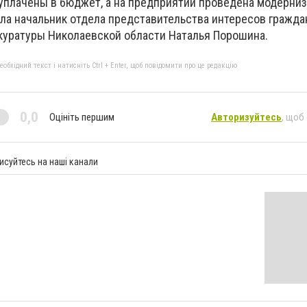
да уплачены в бюджет, а на предприятии проведена модерни
ила начальник отдела представительства интересов гражда
окуратуры Николаевской области Наталья Порошина.
бхідний текст і натисніть Ctrl + Enter, щоб повідомити про це редакцію
0,0
Оцініть першим
Авторизуйтесь
, щоб
исуйтесь на наші канали