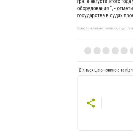
грн. в августе этого го
оборудования ", - отмет
государства в судах пр
Якщо ви помітили помилку, виділіть нео
Діліться цією новиною та підп