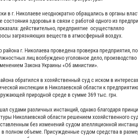
ки в г. Николаеве неоднократно обращались в органы влас
 состояния здоровья в связи с работой одного из предпр
оказала: действительно, предприятие осуществляло
осы загрязняющих веществ в атмосферный воздух.
 района г. Николаева проведена проверка предприятия, по
лжностных лиц возбуждено уголовное дело, производство
менением Закона Украины «Об амнистии».
района обратился в хозяйственный суд с иском в интереса
ической инспекции в Николаевской области к предприятию
кружающей природной среде в сумме 369 тыс. грн.
шал судами различных инстанций, однако благодаря принц
атуры Николаевской области решением хозяйственного су
оставленным без изменений судом апелляционной инстанци
 в полном объеме. Присужденные судом средства в разме