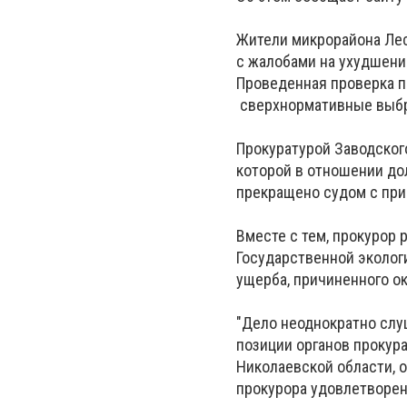
Жители микрорайона Лес
с жалобами на ухудшение
Проведенная проверка п
сверхнормативные выбр
Прокуратурой Заводского
которой в отношении до
прекращено судом с при
Вместе с тем, прокурор 
Государственной эколог
ущерба, причиненного о
"Дело неоднократно слу
позиции органов прокур
Николаевской области, 
прокурора удовлетворен