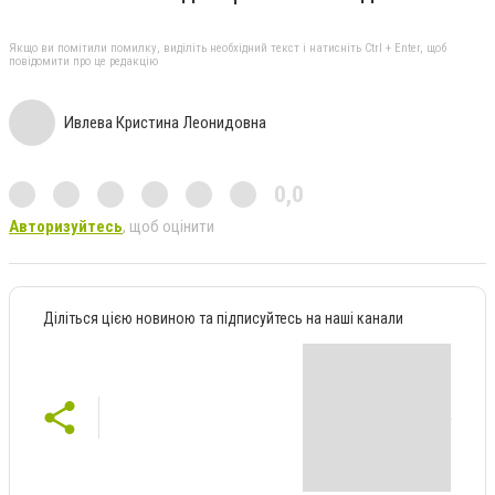
Якщо ви помітили помилку, виділіть необхідний текст і натисніть Ctrl + Enter, щоб
повідомити про це редакцію
Ивлева Кристина Леонидовна
0,0
Авторизуйтесь
, щоб оцінити
Діліться цією новиною та підписуйтесь на наші канали