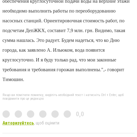
обеспечения круглосуточной подачи воды на верхние этажи
необходимо выполнить работы по переоборудованию
насосных станций. Ориентировочная стоимость работ, по
подсчетам ДепЖКХ, составит 7,9 млн. грн. Видимо, такая
сумма нашлась. Это радует. Будем надеться, что ко Дню
города, как заявлено А. Ильюком, вода появится
круглосуточно. И я буду только рад, что мои законные
требования и требования горожан выполнены.",- говорит
Тимошин.
Якщо ви помітили помилку, виділіть необхідний текст і натисніть Ctrl + Enter, щоб
повідомити про це редакцію
0,0
Авторизуйтесь
, щоб оцінити