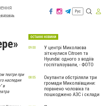
шення
Рус
-відповідь
ОСТАННІ НОВИНИ
ере»
У центрі Миколаєва
09:00
зіткнулися Citroen та
Hyundai: одного з водіїв
госпіталізували, - ФОТО
м театре при
Окупанти обстріляли три
08:05
го наследия
громади Миколаївщини:
" в
поранено чоловіка та
еатра
пошкоджено АЗС і склади