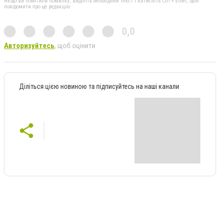
Якщо ви помітили помилку, виділіть необхідний текст і натисніть Ctrl + Enter, щоб
повідомити про це редакцію
0,0
Авторизуйтесь
, щоб оцінити
Діліться цією новиною та підписуйтесь на наші канали