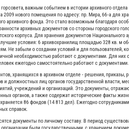
 горсовета, важным событием в истории архивного отдела 
а 2009 нового помещения по адресу: пр. Мира, 66-а для хр
го архивного фонда.
Это стало возможным благодаря осо
ранности архивных документов со стороны городского гол
тского корпуса.
Для хранения документов Национального а
лучшие условия: 6 архивохранилищ площадью 328 кв.
м об
иям.
Не забыли о создании условий и для пользователей, к
личной необходимостью работают с документами.
Для них 
еловек ежегодно самостоятельно работают с документами.
нтов, хранящихся в архивном отделе - решения, приказы,
в и должностных лиц органов государственной власти, ме
иятий, учреждений и организаций.
Это документы, отража
нных органов, а также содержат исторические факты жизн
храняется 86 фондов (14 813 дел).
Ежегодно сотрудниками
ных справок.
осятся документы по личному составу.
В период существов
и организации были государственными, с хранением докуме