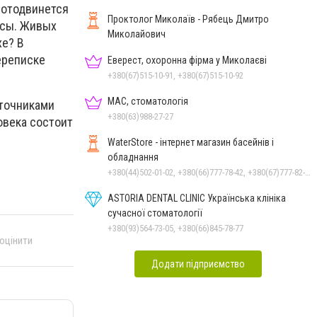
, отодвинется
Проктолог Миколаїв - Рябець Дмитро
осы. Живых
Миколайович
хе? В
ереписке
Еверест, охоронна фірма у Миколаєві
+380(67)515-10-91, +380(67)515-10-92
МАС, стоматологія
сточниками
+380(63)988-27-27
овека состоит
WaterStore - інтернет магазин басейнів і
обладнання
+380(44)502-01-02, +380(66)777-78-42, +380(67)777-82-19, +380(67)890-80-80, +380(73)890-80-80, +380(44)502-01-03
ASTORIA DENTAL CLINIC Українська клініка
сучасної стоматології
+380(93)564-73-05, +380(66)845-78-77
 оцінити
Додати підприємство