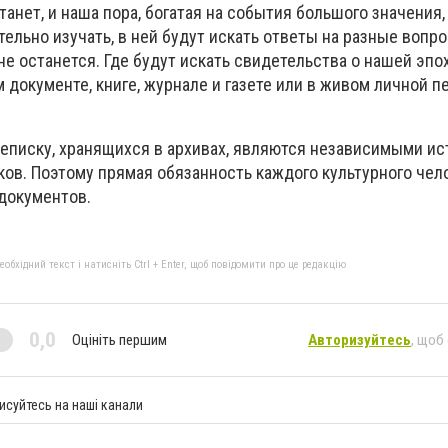
станет, и наша пора, богатая на события большого значения
тельно изучать, в ней будут искать ответы на разные вопр
е останется. Где будут искать свидетельства о нашей эпо
документе, книге, журнале и газете или в живом личной п
реписку, хранящихся в архивах, являются независимыми и
ков.
Поэтому прямая обязанность каждого культурного чел
 документов.
бхідний текст і натисніть Ctrl + Enter, щоб повідомити про це редакцію
0,0
Оцініть першим
Авторизуйтесь
, щоб
исуйтесь на наші канали