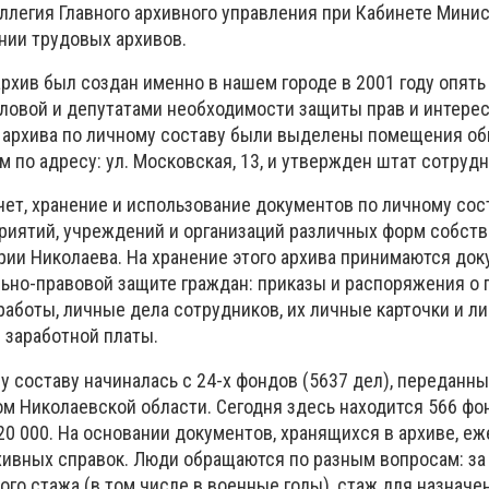
оллегия Главного архивного управления при Кабинете Мини
нии трудовых архивов.
рхив был создан именно в нашем городе в 2001 году опять
ловой и депутатами необходимости защиты прав и интерес
я архива по личному составу были выделены помещения о
м по адресу: ул.
Московская, 13, и утвержден штат сотруд
учет, хранение и использование документов по личному сос
иятий, учреждений и организаций различных форм собств
рии Николаева.
На хранение этого архива принимаются док
но-правовой защите граждан: приказы и распоряжения о 
работы, личные дела сотрудников, их личные карточки и ли
 заработной платы.
у составу начиналась с 24-х фондов (5637 дел), переданны
ом Николаевской области.
Сегодня здесь находится 566 фо
20 000.
На основании документов, хранящихся в архиве, еж
хивных справок.
Люди обращаются по разным вопросам: за
го стажа (в том числе в военные годы), стаж для назначе