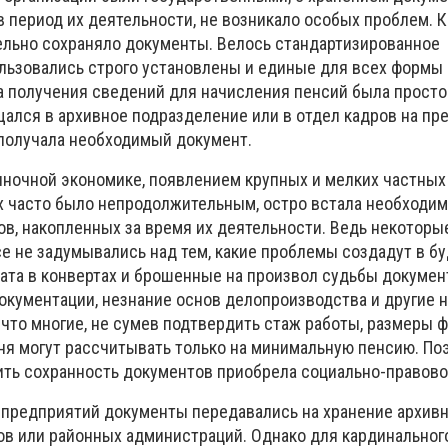
в период их деятельности, не возникало особых проблем.
К
ельно сохраняло документы.
Велось стандартизированное
льзовались строго установлены и единые для всех формы
а получения сведений для начисления пенсий была просто
ался в архивное подразделение или в отдел кадров на пре
и получала необходимый документ.
ыночной экономике, появлением крупных и мелких частных
х часто было непродолжительным, остро встала необходим
ов, накопленных за время их деятельности.
Ведь некоторы
е не задумывались над тем, какие проблемы создадут в б
ата в конвертах и брошенные на произвол судьбы докумен
окументации, незнание основ делопроизводства и другие 
 что многие, не сумев подтвердить стаж работы, размеры 
дня могут рассчитывать только на минимальную пенсию.
По
ть сохранность документов приобрела социально-правово
 предприятий документы передавались на хранение архив
ов или районных администраций.
Однако для кардинальног