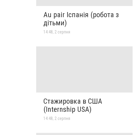
Au pair Іспанія (робота з
дітьми)
14:48, 2 серпня
Стажировка в США
(Internship USA)
14:48, 2 серпня