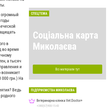
аты.
СПЕЦТЕМА
, огромный
 годы
веческой
защищать
Соціальна карта
Миколаєва
ого в
д во время
ичному
ен, а тысяч
правления и
Всі матеріали тут
 возникает
000 грн.) На
х
риятия?
Ведь
ПІДПРИЄМСТВА МИКОЛАЄВА
 родного
Ветеринарна клініка Vet.Doctor+
+380(67)900-15-43