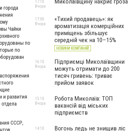
Миколаївщину накриє гроза
17:10
Вчора
и города
анения
«Тихий продавець»: як
17:00
бому
Вчора
ароматизація комерційних
овы Чайки
приміщень збільшує
рхивного
середній чек на 10–15%
орудованы по
НОВИНИ КОМПАНІЙ
оторые по
оборудован
Підприємці Миколаївщини
16:10
Вчора
можуть отримати до 200
тисяч гривень: триває
 распоряжения
прийом заявок
стного
ющие
и и развития
Робота Миколаїв: ТОП
15:10
 отдела
Вчора
вакансій від міських
підприємств
ания СССР,
Вогонь ледь не знищив ліс
14:10
нтов,