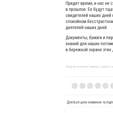
Придет время, и нас не 
в прошлое. Ее будут тща
свидетелей наших дней н
спокойном бесстрастном 
деятелей наших дней.
Документы, бумаги и пе
знаний для наших потом
в бережной охране этих
Якщо ви помітили помилку, виділіть нео
Діліться цією новиною та підп