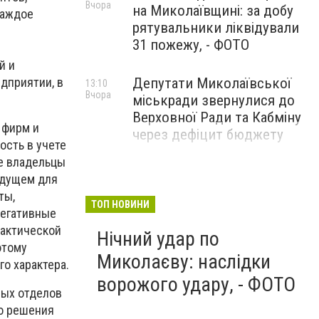
Вчора
на Миколаївщині: за добу
аждое
рятувальники ліквідували
31 пожежу, - ФОТО
й и
дприятии, в
Депутати Миколаївської
13:10
Вчора
міськради звернулися до
Верховної Ради та Кабміну
 фирм и
через дефіцит бюджету
ость в учете
е владельцы
удущем для
ты,
ТОП НОВИНИ
негативные
фактической
Нічний удар по
этому
Миколаєву: наслідки
го характера.
ворожого удару, - ФОТО
ных отделов
о решения