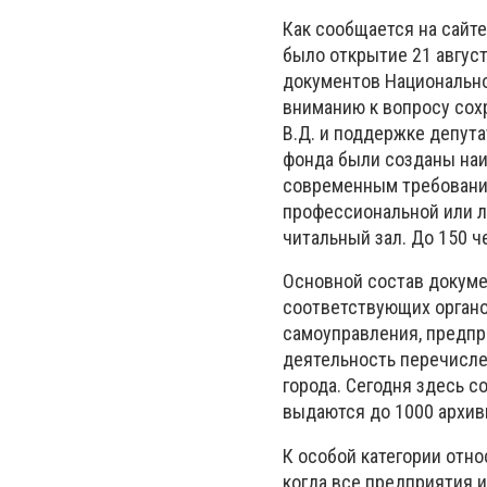
Как сообщается на сайте
было открытие 21 август
документов Национально
вниманию к вопросу сох
В.Д.
и поддержке депута
фонда были созданы наи
современным требован
профессиональной или 
читальный зал.
До 150 ч
Основной состав докуме
соответствующих органо
самоуправления, предпр
деятельность перечисле
города.
Сегодня здесь со
выдаются до 1000 архив
К особой категории отн
когда все предприятия 