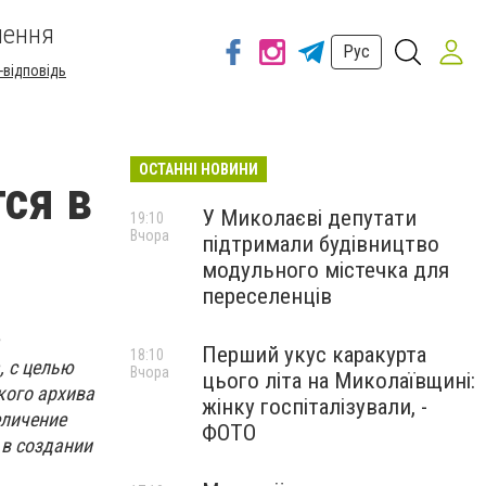
шення
Рус
-відповідь
ОСТАННІ НОВИНИ
ся в
У Миколаєві депутати
19:10
Вчора
підтримали будівництво
модульного містечка для
переселенців
Перший укус каракурта
18:10
, с целью
Вчора
цього літа на Миколаївщині:
кого архива
жінку госпіталізували, -
еличение
ФОТО
 в создании