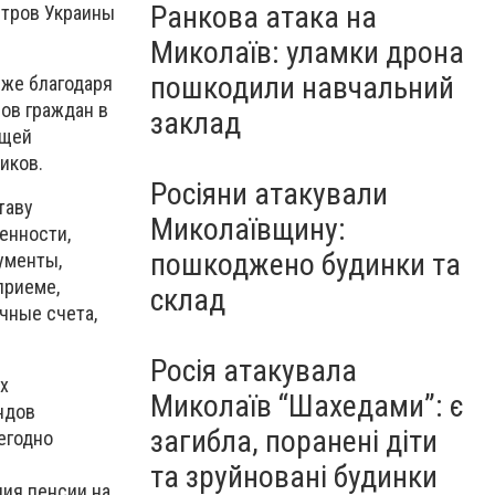
Ранкова атака на
стров Украины
Миколаїв: уламки дрона
пошкодили навчальний
 же благодаря
ов граждан в
заклад
бщей
ников.
Росіяни атакували
таву
Миколаївщину:
енности,
пошкоджено будинки та
ументы,
приеме,
склад
чные счета,
Росія атакувала
х
Миколаїв “Шахедами”: є
ндов
загибла, поранені діти
егодно
та зруйновані будинки
ния пенсии на