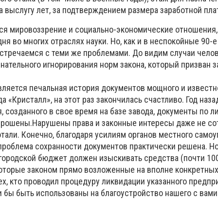
за выслугу лет, за подтверждением размера заработной пл
ся мировоззрение и социально-экономические отношения
ня во многих отраслях науки.
Но, как и в неспокойные 90-е
встречаемся с теми же проблемами.
До видим случаи чело
знательного игнорирования норм закона, который призван 
вляется печальная история документов мощного и известн
а «Кристалл», на этот раз закончилась счастливо.
Год наза
 созданного в свое время на базе завода, документы по л
брошены.
Нарушены права и законные интересы даже не сот
отали.
Конечно, благодаря усилиям органов местного самоу
проблема сохранности документов практически решена.
Но
городской бюджет должен изыскивать средства (почти 100 
оторые законом прямо возложенные на вполне конкретны
тех, кто проводил процедуру ликвидации указанного предп
и бы быть использованы на благоустройство нашего с вами