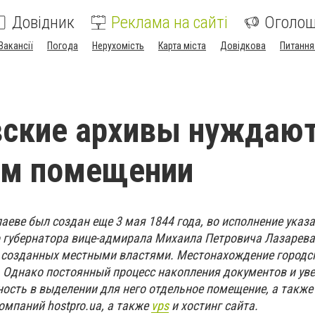
Довідник
Реклама на сайті
Оголо
Вакансії
Погода
Нерухомість
Карта міста
Довідкова
Питання
ские архивы нуждают
ом помещении
аеве был создан еще 3 мая 1844 года, во исполнение указа
 губернатора вице-адмирала Михаила Петровича Лазарева
 созданных местными властями. Местонахождение городс
 Однако постоянный процесс накопления документов и ув
ость в выделении для него отдельное помещение, а также
омпаний hostpro.ua, а также
vps
и хостинг сайта.