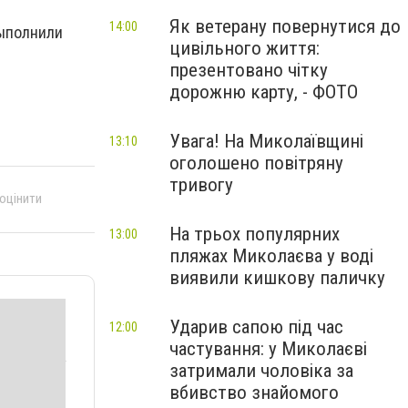
Як ветерану повернутися до
14:00
выполнили
цивільного життя:
презентовано чітку
дорожню карту, - ФОТО
Увага! На Миколаївщині
13:10
оголошено повітряну
тривогу
 оцінити
На трьох популярних
13:00
пляжах Миколаєва у воді
виявили кишкову паличку
Ударив сапою під час
12:00
частування: у Миколаєві
затримали чоловіка за
вбивство знайомого