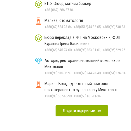
BTLS Group, митний брокер
+38 (067) 286-27-84
Мальва, стоматологія
+380(67)584-23-84, +38(0512)44-32-05, +380(99)538-33-25, +380(63)977-35-54
Бюро перекладів № 1 на Московській, ФОП
Куракіна Ірина Васильівна
+380(66)645-74-00, +380(93)383-31-61, +380(95)629-25-06, +380(67)512-47-06, +380(66)645-74-00
Асторія, ресторанно-готельний комплекс в
Миколаєві
+380(93)635-05-93, +380(63)244-23-48, +380(51)276-81-65, +380(93)361-03-37, +380(95)172-60-42, +380(51)277-66-77, +380(68)916-39-76
Марина Білодєд - клінічний психолог,
психотерапевт та супервізор у Миколаєві
+380(93)667-46-99, +380(50)161-11-34
Додати підприємство