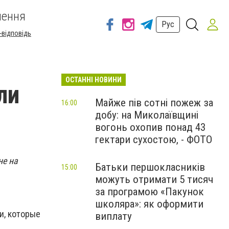
шення
Рус
-відповідь
ОСТАННІ НОВИНИ
ли
Майже пів сотні пожеж за
16:00
добу: на Миколаївщині
вогонь охопив понад 43
гектари сухостою, - ФОТО
не на
Батьки першокласників
15:00
можуть отримати 5 тисяч
за програмою «Пакунок
школяра»: як оформити
и, которые
виплату