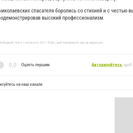
 николаевских спасателя боролись со стихией и с честью 
продемонстрировав высокий профессионализм.
бхідний текст і натисніть Ctrl + Enter, щоб повідомити про це редакцію
0,0
Оцініть першим
Авторизуйтесь
, щоб
исуйтесь на наші канали