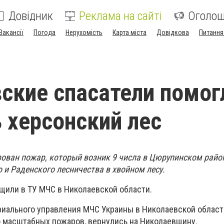
Довідник
Реклама на сайті
Оголо
Вакансії
Погода
Нерухомість
Карта міста
Довідкова
Питання
ские спасатели помог
 херсонский лес
рован пожар, который возник 9 числа в Цюрупинском райо
 и Раденского лесничества в хвойном лесу.
бщили в ТУ МЧС в Николаевской области.
иального управления МЧС Украины в Николаевской област
 масштабных пожаров, вернулись на Николаевщину.