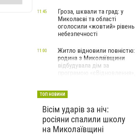
Гроза, шквали та град: у
11:45
Миколаєві та області
оголосили «жовтий» рівень
небезпечності
Житло відновили повністю:
11:00
родина з Миколаївщини
відбудувала дім за
програмою «єВідновлення»,
- ФОТО
ТОП НОВИНИ
Вісім ударів за ніч:
росіяни спалили школу
на Миколаївщині