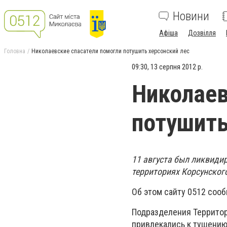
Новини
Афіша
Дозвілля
Головна
Николаевские спасатели помогли потушить херсонский лес
09:30, 13 серпня 2012 р.
Николаев
потушить
11 августа был ликвиди
территориях Корсунского
Об этом сайту 0512 соо
Подразделения Территор
привлекались к тушению