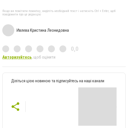
Якщо ви помітили помилку, виділіть необхідний текст і натисніть Ctrl + Enter, щоб
повідомити про це редакцію
Ивлева Кристина Леонидовна
0,0
Авторизуйтесь
, щоб оцінити
Діліться цією новиною та підписуйтесь на наші канали