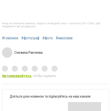
Якщо ви помітили помилку, виділіть необхідний текст і натисніть Ctrl + Enter, щоб
повідомити про це редакцію
#гомонюк
#фотограф
#фото
#николаев
Снежана Ракчеева
Авторизируйтесь
, чтобы оценить
Діліться цією новиною та підписуйтесь на наші канали