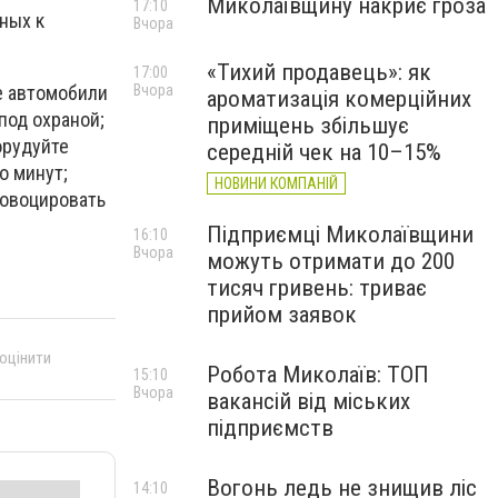
Миколаївщину накриє гроза
17:10
ных к
Вчора
«Тихий продавець»: як
17:00
е автомобили
Вчора
ароматизація комерційних
под охраной;
приміщень збільшує
орудуйте
середній чек на 10–15%
о минут;
НОВИНИ КОМПАНІЙ
ровоцировать
Підприємці Миколаївщини
16:10
Вчора
можуть отримати до 200
тисяч гривень: триває
прийом заявок
 оцінити
Робота Миколаїв: ТОП
15:10
Вчора
вакансій від міських
підприємств
Вогонь ледь не знищив ліс
14:10