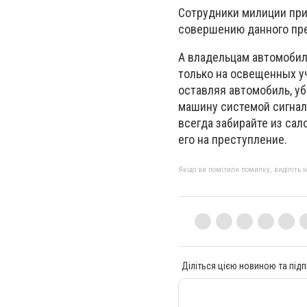
Сотрудники милиции при
совершению данного пр
А владельцам автомобил
только на освещенных уч
оставляя автомобиль, уб
машину системой сигнали
всегда забирайте из сал
его на преступление.
Якщо ви помітили помилку, виділіть нео
Діліться цією новиною та підп