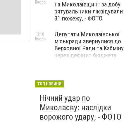
Вчора
на Миколаївщині: за добу
рятувальники ліквідували
31 пожежу, - ФОТО
Депутати Миколаївської
13:10
Вчора
міськради звернулися до
Верховної Ради та Кабміну
через дефіцит бюджету
ТОП НОВИНИ
Нічний удар по
Миколаєву: наслідки
ворожого удару, - ФОТО