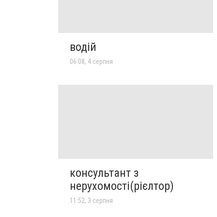
водій
06:08, 4 серпня
консультант з
нерухомості(рієлтор)
11:52, 3 серпня