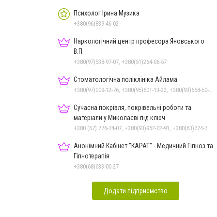
Психолог Ірина Музика
+380(96)839-46-02
Наркологічний центр професора Яновського
В.П.
+380(97)538-97-07, +380(51)264-06-57
Стоматологічна поліклініка Айлама
+380(97)009-12-76, +380(95)601-13-32, +380(93)668-50-62, +380(51)259-06-88
Сучасна покрівля, покрівельні роботи та
матеріали у Миколаєві під ключ
+380 (67) 776-74-07, +380(93)952-02-91, +380(63)774-77-47
Анонімний Кабінет "КАРАТ" - Медичний Гіпноз та
Гіпнотерапія
+380(68)633-00-27
Додати підприємство