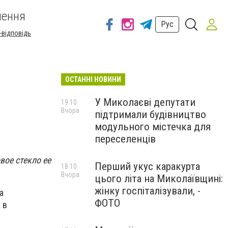
шення
Рус
-відповідь
ОСТАННІ НОВИНИ
У Миколаєві депутати
19:10
Вчора
підтримали будівництво
модульного містечка для
переселенців
вое стекло ее
Перший укус каракурта
18:10
Вчора
цього літа на Миколаївщині:
жінку госпіталізували, -
а
ФОТО
 в