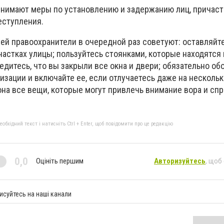
нимают меры по установлению и задержанию лиц, причаст
еступления.
ей правоохранители в очередной раз советуют: оставляйт
астках улицы; пользуйтесь стоянками, которые находятся 
едитесь, что вы закрыли все окна и двери; обязательно об
зации и включайте ее, если отлучаетесь даже на нескольк
она все вещи, которые могут привлечь внимание вора и сп
бхідний текст і натисніть Ctrl + Enter, щоб повідомити про це редакцію
0,0
Оцініть першим
Авторизуйтесь
, щоб
исуйтесь на наші канали