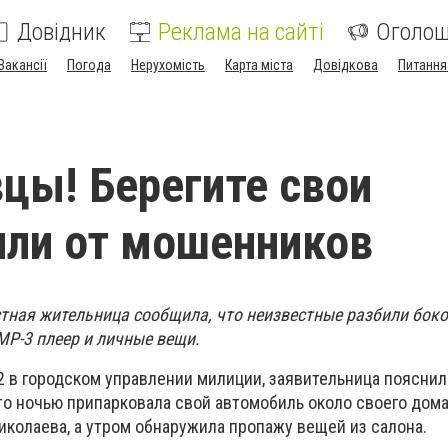
Довідник
Реклама на сайті
Оголо
Вакансії
Погода
Нерухомість
Карта міста
Довідкова
Питання
цы! Берегите свои
ли от мошенников
естная жительница сообщила, что неизвестные разбили боко
MP-3 плеер и личные вещи.
2 в городском управлении милиции,
заявительница пояснил
то ночью припарковала свой автомобиль около своего дома
иколаева, а утром обнаружила пропажу вещей из салона.