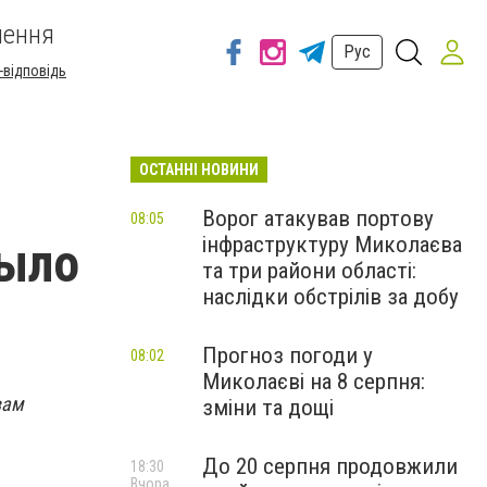
шення
Рус
-відповідь
ОСТАННІ НОВИНИ
Ворог атакував портову
08:05
інфраструктуру Миколаєва
было
та три райони області:
наслідки обстрілів за добу
Прогноз погоди у
08:02
Миколаєві на 8 серпня:
вам
зміни та дощі
До 20 серпня продовжили
18:30
Вчора