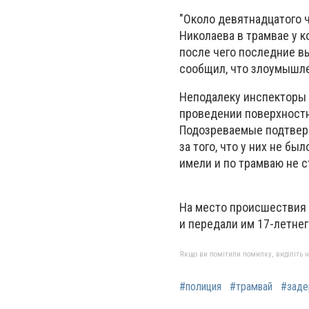
"Около девятнадцатого 
Николаева в трамвае у 
после чего последние в
сообщил, что злоумышле
Неподалеку инспекторы 
проведении поверхностн
Подозреваемые подтверд
за того, что у них не бы
имели и по трамваю не с
На место происшествия 
и передали им 17-летнег
Якщо ви помітили помилку, виділіть нео
#полиция
#трамвай
#заде