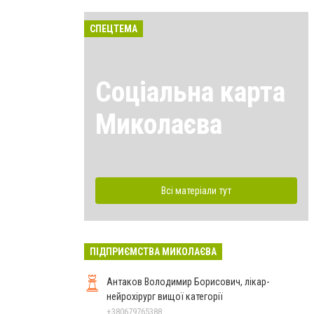
СПЕЦТЕМА
Соціальна карта
Миколаєва
Всі матеріали тут
ПІДПРИЄМСТВА МИКОЛАЄВА
Антаков Володимир Борисович, лікар-
нейрохірург вищої категорії
+380679765388