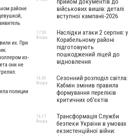
прийом документів до
військових вишів: деталі
ьном районе
вступної кампанії-2026
девушкой,
аявитель
Наслідки атаки 2 серпня: у
17:30
Вчора
Корабельному районі
вили их. При
підготовують
ик.
пошкоджений ліцей до
роллером из-
відновлення
лета они не
трелял.
Сезонний розподіл світла:
16:30
Вчора
Кабмін змінив правила
ела полиции
формування переліків
критичних об'єктів
Трансформація Служби
16:17
Вчора
безпеки України в умовах
екзистенційної війни: