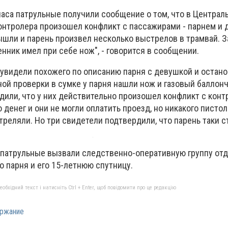
часа патрульные получили сообщение о том, что в Централ
контролера произошел конфликт с пассажирами - парнем и 
ышли и парень произвел несколько выстрелов в трамвай. З
нник имел при себе нож", - говорится в сообщении.
увидели похожего по описанию парня с девушкой и остано
ой проверки в сумке у парня нашли нож и газовый баллонч
или, что у них действительно произошел конфликт с конт
ло денег и они не могли оплатить проезд, но никакого писто
треляли. Но три свидетели подтвердили, что парень таки с
патрульные вызвали следственно-оперативную группу отд
о парня и его 15-летнюю спутницу.
бхідний текст і натисніть Ctrl + Enter, щоб повідомити про це редакцію
ржание