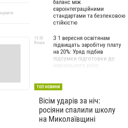
баланс між
євроінтеграційними
 оцінити
стандартами та безпековою
стійкістю
З 1 вересня освітянам
15:30
Вчора
підвищать заробітну плату
на 20%: Уряд підбив
підсумки підготовки до
навчального року
На Космонавтів фахівці
14:30
Вчора
ліквідували складну аварію
ТОП НОВИНИ
на водомережі, - ФОТО
Вісім ударів за ніч:
росіяни спалили школу
на Миколаївщині