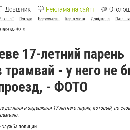
Довідник
Реклама на сайті
Оголо
Вакансії
Погода
Нерухомість
Карта міста
Довідкова
Питання
за проезд, - ФОТО
еве 17-летний парень
 трамвай - у него не 
 проезд, - ФОТО
е догнали и задержали 17-летнего парня, который, по сло
трамваю.
-служба полиции.