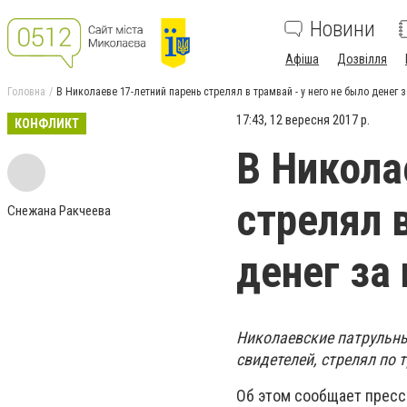
Новини
Афіша
Дозвілля
Головна
В Николаеве 17-летний парень стрелял в трамвай - у него не было денег 
17:43, 12 вересня 2017 р.
КОНФЛИКТ
В Никола
стрелял в
Снежана Ракчеева
денег за
Николаевские патрульны
свидетелей, стрелял по 
Об этом сообщает пресс