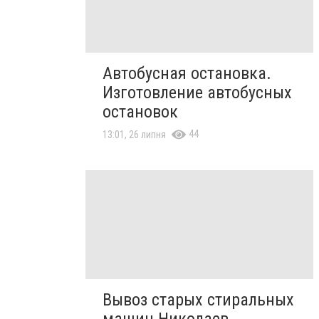
Автобусная остановка.
Изготовление автобусных
остановок
44
13:01, 26 липня
Вывоз старых стиральных
машин Николаев.