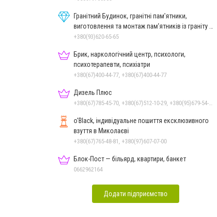
Гранітний Будинок, гранітні пам'ятники,
виготовлення та монтаж пам'ятників із граніту в
Миколаєві
+380(93)620-65-65
Брик, наркологічний центр, психологи,
психотерапевти, психіатри
+380(67)400-44-77, +380(67)400-44-77
Дизель Плюс
+380(67)785-45-70, +380(67)512-10-29, +380(95)679-54-71, +380(93)982-27-24, +380(51)248-33-48
o'Black, індивідуальне пошиття ексклюзивного
взуття в Миколаєві
+380(67)765-48-81, +380(97)607-07-00
Блок-Пост — більярд, квартири, банкет
0662962164
Додати підприємство