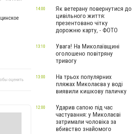
Як ветерану повернутися до
14:00
цивільного життя:
ицинское
презентовано чітку
дорожню карту, - ФОТО
Увага! На Миколаївщині
13:10
оголошено повітряну
тривогу
На трьох популярних
13:00
тобы оценить
пляжах Миколаєва у воді
виявили кишкову паличку
Ударив сапою під час
12:00
частування: у Миколаєві
затримали чоловіка за
вбивство знайомого