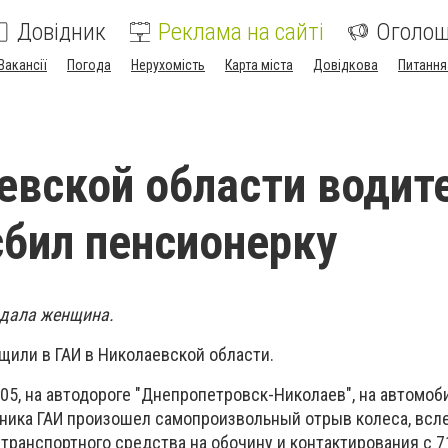
Довідник
Реклама на сайті
Оголо
Вакансії
Погода
Нерухомість
Карта міста
Довідкова
Питання
евской области водит
сбил пенсионерку
адала женщина.
щили в ГАИ в Николаевской области.
-05, на автодороге "Днепропетровск-Николаев", на автомоб
ника ГАИ произошел самопроизвольный отрыв колеса, всл
ранспортного средства на обочину и контактирования с 71