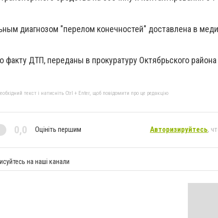
ным диагнозом "перелом конечностей" доставлена в мед
о факту ДТП, переданы в прокуратуру Октябрьского района
бхідний текст і натисніть Ctrl + Enter, щоб повідомити про це редакцію
0,0
Оцініть першим
Авторизируйтесь
, ч
исуйтесь на наші канали