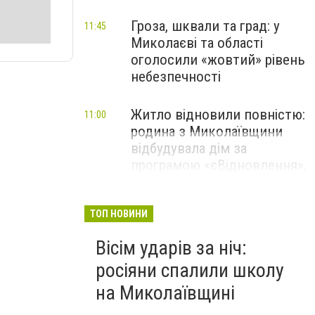
Гроза, шквали та град: у
11:45
Миколаєві та області
оголосили «жовтий» рівень
небезпечності
Житло відновили повністю:
11:00
родина з Миколаївщини
відбудувала дім за
програмою «єВідновлення»,
- ФОТО
ТОП НОВИНИ
Вісім ударів за ніч:
росіяни спалили школу
на Миколаївщині