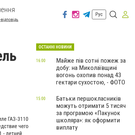
шення
Рус
-відповідь
ОСТАННІ НОВИНИ
ель
Майже пів сотні пожеж за
16:00
добу: на Миколаївщині
вогонь охопив понад 43
гектари сухостою, - ФОТО
Батьки першокласників
15:00
можуть отримати 5 тисяч
за програмою «Пакунок
иле ГАЗ-3110
школяра»: як оформити
едствие чего
виплату
 - летней