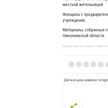
местной жительницей.
Женщина с предваритель
учреждение.
Материалы, собранные п
Николаевской области.
Якщо ви помітили помилку, виділіть нео
Діліться цією новиною та підп