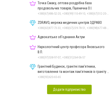
Точка Смаку, оптова-роздрібна база
продовольчих товарів, Пшенична О.І.
+380(67)486-52-20, +380(99)110-49-10, +380(67)512-20-35
ZDRAVO, мережа медичних центрів ЗДРАВО
+380(63)877-73-33, +380(67)239-78-51, +380(98)677-48-87
Адвокатське об'єднання Актум
Наркологічний центр професора Яновського
В.П.
+380(97)538-97-07, +380(51)264-06-57
Гранітний Будинок, гранітні пам'ятники,
виготовлення та монтаж пам'ятників із граніту в
Миколаєві
+380(93)620-65-65
Додати підприємство