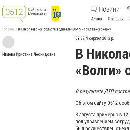
Новини
Афіша
Дозвілля
Головна
В Николаевской области водитель «Волги» сбил пенсионерку
09:37, 9 серпня 2012 р.
В Никола
Ивлева Кристина Леонидовна
«Волги» 
В результате ДТП постр
Об этом сайту 0512 сооб
8 августа примерно в 12
под управлением сотруд
был осуществлен съезд т