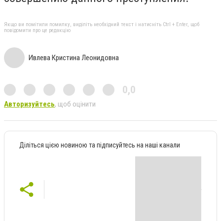
Якщо ви помітили помилку, виділіть необхідний текст і натисніть Ctrl + Enter, щоб
повідомити про це редакцію
Ивлева Кристина Леонидовна
0,0
Авторизуйтесь
, щоб оцінити
Діліться цією новиною та підписуйтесь на наші канали