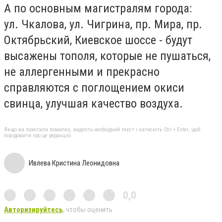
А по основным магистралям города:
ул.
Чкалова, ул.
Чигрина, пр. Мира, пр.
Октябрьский, Киевское шоссе - будут
высажены тополя, которые не пушаться,
не аллергенными и прекрасно
справляются с поглощением окиси
свинца, улучшая качество воздуха.
Якщо ви помітили помилку, виділіть необхідний текст і натисніть Ctrl + Enter, щоб
повідомити про це редакцію
Ивлева Кристина Леонидовна
0,0
Авторизируйтесь
, чтобы оценить