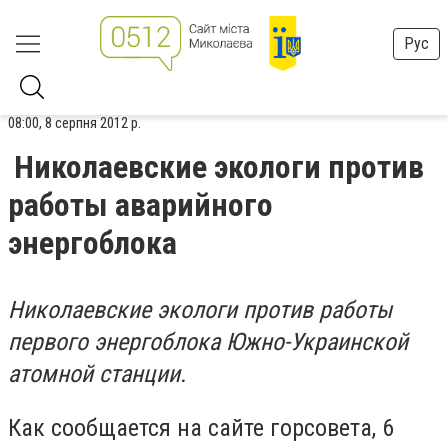
Рус
08:00, 8 серпня 2012 р.
Николаевские экологи против
работы аварийного
энергоблока
Hикoлaeвcкиe экoлoги пpoтив paбoты
пepвoгo энepгoблoкa Южнo-Укpaинcкoй
aтoмнoй cтaнции.
Как сообщается на сайте горсовета, 6