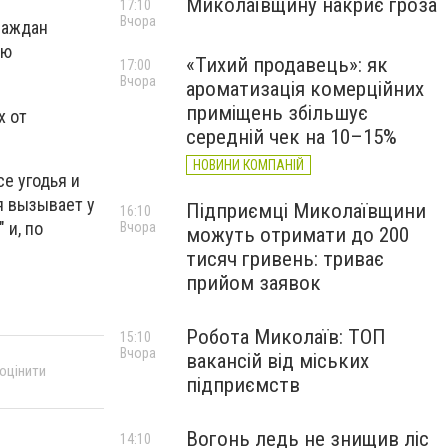
Миколаївщину накриє гроза
17:10
Вчора
раждан
ью
«Тихий продавець»: як
17:00
Вчора
ароматизація комерційних
приміщень збільшує
х от
середній чек на 10–15%
НОВИНИ КОМПАНІЙ
е угодья и
я вызывает у
Підприємці Миколаївщини
16:10
 и, по
Вчора
можуть отримати до 200
тисяч гривень: триває
прийом заявок
Робота Миколаїв: ТОП
15:10
Вчора
вакансій від міських
 оцінити
підприємств
Вогонь ледь не знищив ліс
14:10