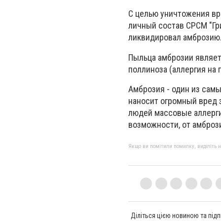
С
целью уничтожения вр
личный состав СРСМ "Гр
ликвидировал амброзию
Пыльца амброзии являет
поллиноза (аллергия на 
Амброзия - один из сам
наносит огромный вред 
людей массовые аллерги
возможности, от амброз
Якщо ви помітили помилку, виділіть нео
Діліться цією новиною та підп