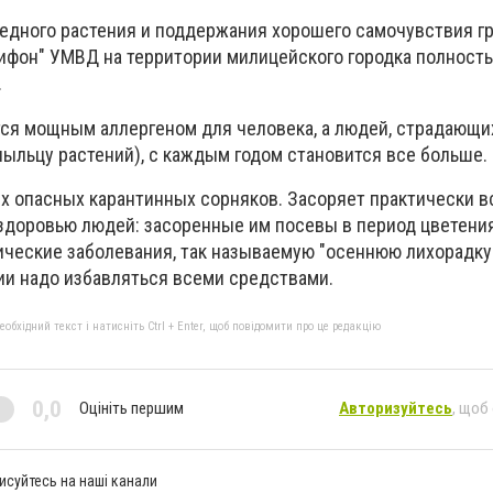
едного растения и поддержания хорошего самочувствия г
ифон" УМВД на территории милицейского городка полност
.
ся мощным аллергеном для человека, а людей, страдающи
пыльцу растений), с каждым годом становится все больше.
ых опасных карантинных сорняков.
Засоряет практически вс
здоровью людей: засоренные им посевы в период цветени
ческие заболевания, так называемую "осеннюю лихорадку"
ии надо избавляться всеми средствами.
бхідний текст і натисніть Ctrl + Enter, щоб повідомити про це редакцію
0,0
Оцініть першим
Авторизуйтесь
, щоб
исуйтесь на наші канали