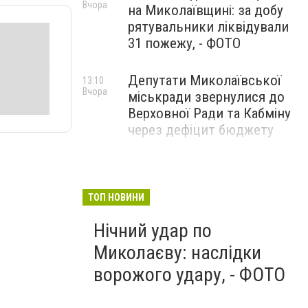
Вчора
на Миколаївщині: за добу
рятувальники ліквідували
31 пожежу, - ФОТО
Депутати Миколаївської
13:10
Вчора
міськради звернулися до
Верховної Ради та Кабміну
через дефіцит бюджету
ТОП НОВИНИ
Нічний удар по
Миколаєву: наслідки
ворожого удару, - ФОТО