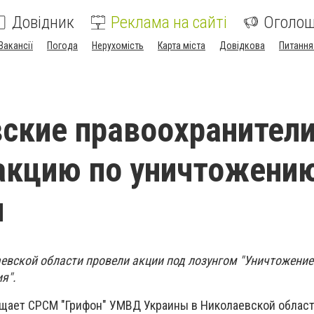
Довідник
Реклама на сайті
Оголо
Вакансії
Погода
Нерухомість
Карта міста
Довідкова
Питання
и
ские правоохранител
акцию по уничтожени
и
вской области провели акции под лозунгом "Уничтожение
я".
бщает СРСМ "Грифон" УМВД Украины в Николаевской област