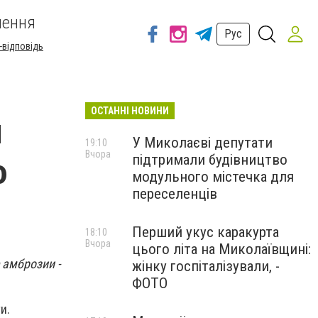
шення
Рус
-відповідь
ОСТАННІ НОВИНИ
и
У Миколаєві депутати
19:10
Вчора
підтримали будівництво
ю
модульного містечка для
переселенців
Перший укус каракурта
18:10
Вчора
цього літа на Миколаївщині:
 амброзии -
жінку госпіталізували, -
ФОТО
и.