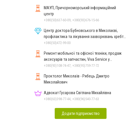
МАУП, Причорноморський інформаційний
центр
+380(50)637-60-09, +380(93)676-15-66
Центр доктора Бубновського в Миколаєві,
профілактика та лікування захворювань хребта
і суглобів
+380(50)472-99-00
Ремонт мобільної та офісної техніки, продаж
аксесуарів та запчастин, Viva Service у
Миколаєві
+380(93)108-74-47, +380(95)759-77-72
Проктолог Миколаїв - Рябець Дмитро
Миколайович
Адвокат Гусарова Світлана Михайлівна
+380(63)398-77-44, +380(96)540-77-63
Додати підприємство