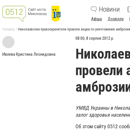
Новини
Афіша
Дозвілля
Головна
Николаевские правоохранители провели акцию по уничтожению амбрози
08:00, 8 серпня 2012 р.
Николаев
Ивлева Кристина Леонидовна
провели 
амбрози
УМВД Украины в Николае
залог здоровья населени
Об этом сайту 0512 соо