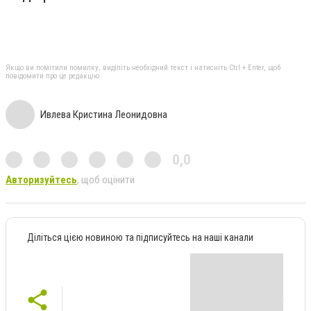
Якщо ви помітили помилку, виділіть необхідний текст і натисніть Ctrl + Enter, щоб
повідомити про це редакцію
Ивлева Кристина Леонидовна
0,0
Авторизуйтесь
, щоб оцінити
Діліться цією новиною та підписуйтесь на наші канали