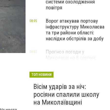
системи охолодження
повітря
Ворог атакував портову
08:05
інфраструктуру Миколаєва
та три райони області:
наслідки обстрілів за добу
Прогноз погоди у
08:02
Миколаєві на 8 серпня:
зміни та дощі
ТОП НОВИНИ
Вісім ударів за ніч:
росіяни спалили школу
на Миколаївщині
 На место