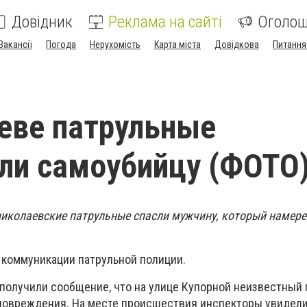
Довідник
Реклама на сайті
Оголо
Вакансії
Погода
Нерухомість
Карта міста
Довідкова
Питання
еве патрульные
ли самоубийцу (ФОТО
, николаевские патрульные спасли мужчину, который намер
 коммуникации патрульной полиции.
 получили сообщение, что на улице Купорной неизвестный
повреждения. На месте происшествия инспекторы увидели