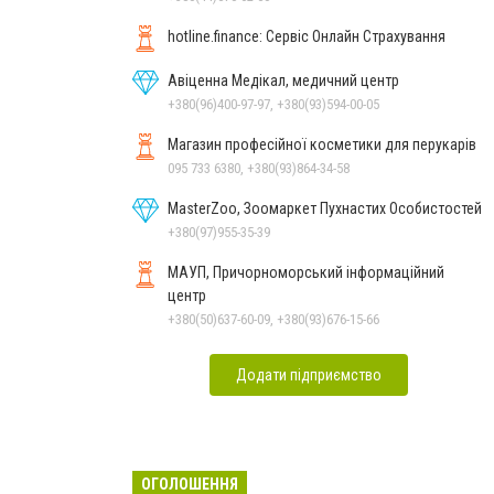
hotline.finance: Сервіс Онлайн Страхування
Авіценна Медікал, медичний центр
+380(96)400-97-97, +380(93)594-00-05
Магазин професійної косметики для перукарів
095 733 6380, +380(93)864-34-58
MasterZoo, Зоомаркет Пухнастих Особистостей
+380(97)955-35-39
МАУП, Причорноморський інформаційний
центр
+380(50)637-60-09, +380(93)676-15-66
Додати підприємство
ОГОЛОШЕННЯ