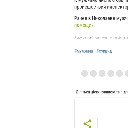
происшествия инспекто
Ранее в Николаеве мужч
помощи».
Якщо ви помітили помилку, виділіть нео
#мужчина
#суицид
Діліться цією новиною та підп