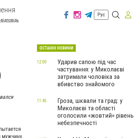
шення
Рус
-відповідь
ОСТАННІ НОВИНИ
Ударив сапою під час
12:00
частування: у Миколаєві
)
затримали чоловіка за
вбивство знайомого
евался
Гроза, шквали та град: у
11:45
Миколаєві та області
оголосили «жовтий» рівень
небезпечності
 пытается
 мужчину,