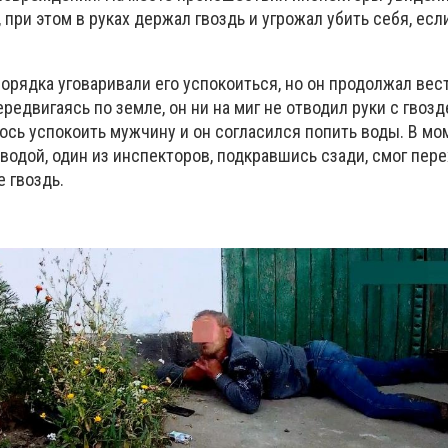
при этом в руках держал гвоздь и угрожал убить себя, если
орядка уговаривали его успокоиться, но он продолжал вес
ередвигаясь по земле, он ни на миг не отводил руки с гвозд
ось успокоить мужчину и он согласился попить воды. В мо
водой, один из инспекторов, подкравшись сзади, смог пере
 гвоздь.