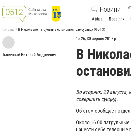
Новини
Афіша
Дозвілля
Головна
В Николаеве патрульные остановили самоубийцу (ФОТО)
15:26, 30 серпня 2017 р.
В Никола
Тысячный Виталий Андреевич
останови
Во вторник, 29 августа
совершить суицид.
Об этом сообщает отдел
Около 16.00 патрульные
нанести себе телесные 