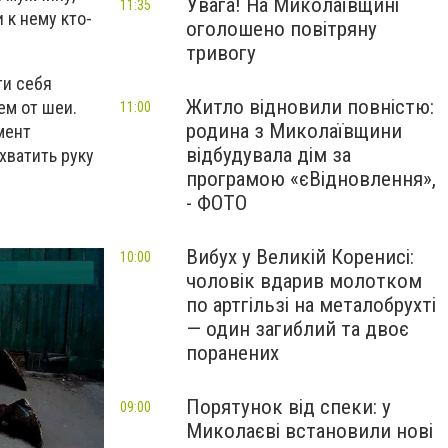
Увага! На Миколаївщині
11:35
 к нему кто-
оголошено повітряну
тривогу
ти себя
Житло відновили повністю:
ем от шеи.
11:00
родина з Миколаївщини
мент
відбудувала дім за
хватить руку
програмою «єВідновлення»,
- ФОТО
Вибух у Великій Коренисі:
10:00
чоловік вдарив молотком
по артгільзі на металобрухті
— один загиблий та двоє
поранених
Порятунок від спеки: у
09:00
Миколаєві встановили нові