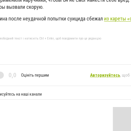
ры вызвали скорую.
ина после неудачной попытки суицида сбежал
из кареты «
бхідний текст і натисніть Ctrl + Enter, щоб повідомити про це редакцію
0,0
Оцініть першим
Авторизуйтесь
, щоб
исуйтесь на наші канали