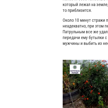
который лежал на земле, 
то приблизится.
Около 10 минут стражи п
неадекватно, при этом п
Патрульным все же удал
передачи ему бутылки с 
мужчины и выбить из нее