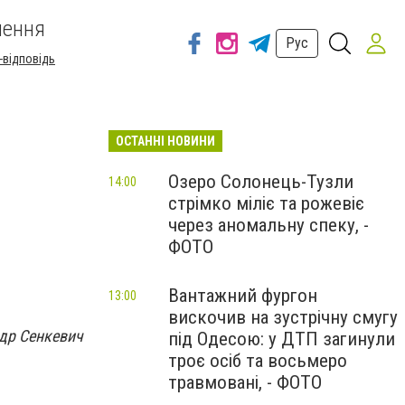
шення
Рус
-відповідь
ОСТАННІ НОВИНИ
Озеро Солонець-Тузли
14:00
стрімко міліє та рожевіє
через аномальну спеку, -
ФОТО
Вантажний фургон
13:00
вискочив на зустрічну смугу
др Сенкевич
під Одесою: у ДТП загинули
троє осіб та восьмеро
травмовані, - ФОТО