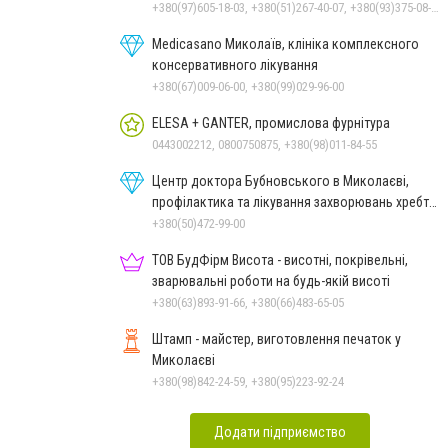
+380(97)605-18-03, +380(51)267-40-07, +380(93)375-08-48
Medicasano Миколаїв, клініка комплексного
консервативного лікування
+380(67)009-06-00, +380(99)029-96-00
ELESA + GANTER, промислова фурнітура
0443002212, 0800750875, +380(98)011-84-55
Центр доктора Бубновського в Миколаєві,
профілактика та лікування захворювань хребта
і суглобів
+380(50)472-99-00
ТОВ БудФірм Висота - висотні, покрівельні,
зварювальні роботи на будь-якій висоті
+380(63)893-91-66, +380(66)483-65-05
Штамп - майстер, виготовлення печаток у
Миколаєві
+380(98)842-24-59, +380(95)223-92-24
Додати підприємство