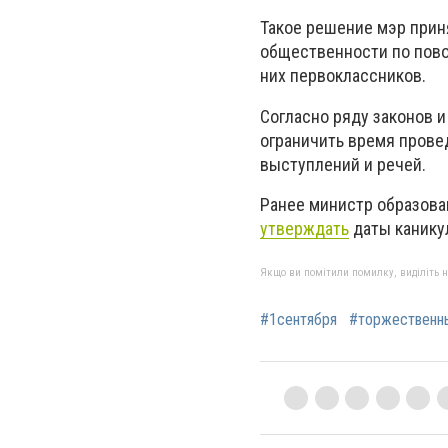
Такое решение мэр прин
общественности по пово
них первоклассников.
Согласно ряду законов 
ограничить время прове
выступлений и речей.
Ранее министр образова
утверждать
даты каникул
Якщо ви помітили помилку, виділіть нео
#1сентября
#торжественн