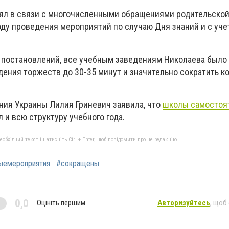
ял в связи с многочисленными обращениями родительско
ду проведения мероприятий по случаю Дня знаний и с уче
и постановлений, все учебным заведениям Николаева было
дения торжеств до 30-35 минут и значительно сократить к
ния Украины Лилия Гриневич заявила, что
школы самостоят
 и всю структуру учебного года.
бхідний текст і натисніть Ctrl + Enter, щоб повідомити про це редакцію
ыемероприятия
#сокращены
0,0
Оцініть першим
Авторизуйтесь
, щоб