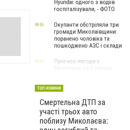
Hyundai: одного з водіїв
госпіталізували, - ФОТО
Окупанти обстріляли три
08:05
громади Миколаївщини:
поранено чоловіка та
пошкоджено АЗС і склади
Прогноз погоди у
08:02
Миколаєві на 9 серпня:
спекотний день з
невеликою хмарністю
ТОП НОВИНИ
Смертельна ДТП за
участі трьох авто
поблизу Миколаєва: