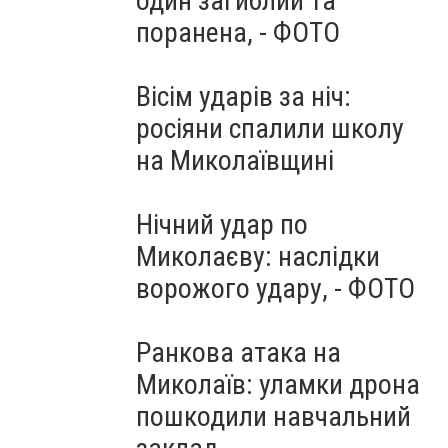
один загиблий та
поранена, - ФОТО
Вісім ударів за ніч:
росіяни спалили школу
на Миколаївщині
Нічний удар по
Миколаєву: наслідки
ворожого удару, - ФОТО
Ранкова атака на
Миколаїв: уламки дрона
пошкодили навчальний