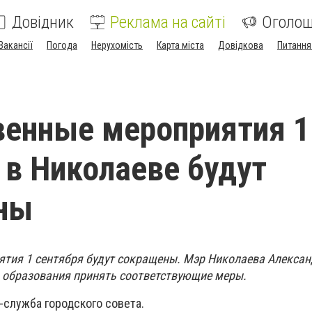
Довідник
Реклама на сайті
Оголо
Вакансії
Погода
Нерухомість
Карта міста
Довідкова
Питання
енные мероприятия 1
 в Николаеве будут
ны
тия 1 сентября будут сокращены. Мэр Николаева Алексан
 образования принять соответствующие меры.
-служба городского совета.