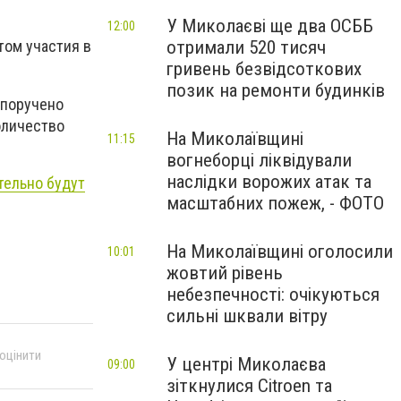
У Миколаєві ще два ОСББ
й
12:00
отримали 520 тисяч
том участия в
гривень безвідсоткових
позик на ремонти будинків
 поручено
оличество
На Миколаївщині
11:15
вогнеборці ліквідували
наслідки ворожих атак та
ельно будут
масштабних пожеж, - ФОТО
На Миколаївщині оголосили
10:01
жовтий рівень
небезпечності: очікуються
сильні шквали вітру
 оцінити
У центрі Миколаєва
09:00
зіткнулися Citroen та