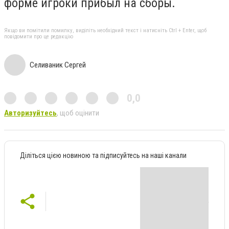
форме игроки прибыл на сборы.
Якщо ви помітили помилку, виділіть необхідний текст і натисніть Ctrl + Enter, щоб
повідомити про це редакцію
Селиваник Сергей
0,0
Авторизуйтесь
, щоб оцінити
Діліться цією новиною та підписуйтесь на наші канали