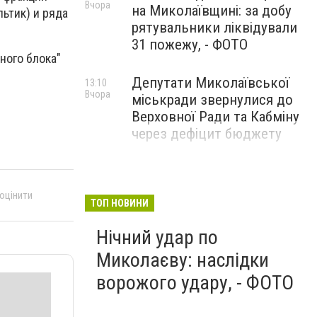
Вчора
на Миколаївщині: за добу
льтик) и ряда
рятувальники ліквідували
31 пожежу, - ФОТО
ного блока"
Депутати Миколаївської
13:10
Вчора
міськради звернулися до
Верховної Ради та Кабміну
через дефіцит бюджету
 оцінити
ТОП НОВИНИ
Нічний удар по
Миколаєву: наслідки
ворожого удару, - ФОТО