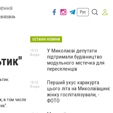
шення
Рус
-відповідь
ОСТАННІ НОВИНИ
У Миколаєві депутати
19:10
Вчора
підтримали будівництво
тик"
модульного містечка для
переселенців
ьтик.
Перший укус каракурта
18:10
Вчора
цього літа на Миколаївщині:
жінку госпіталізували, -
, в том числе
ФОТО
ик".