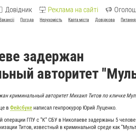
Довідник
Реклама на сайті
Оголо
Вакансії
Погода
Нерухомість
Карта міста
Довідкова
Питання
еве задержан
ьный авторитет "Муль
ан криминальный авторитет Михаил Титов по кличке Мул
ице в
Фейсбуке
написал генпрокурор Юрий Луценко.
й операции ГПУ с "К" СБУ в Николаеве задержаны 5 человек
низации Титов, известный в криминальной среде как "Мульт