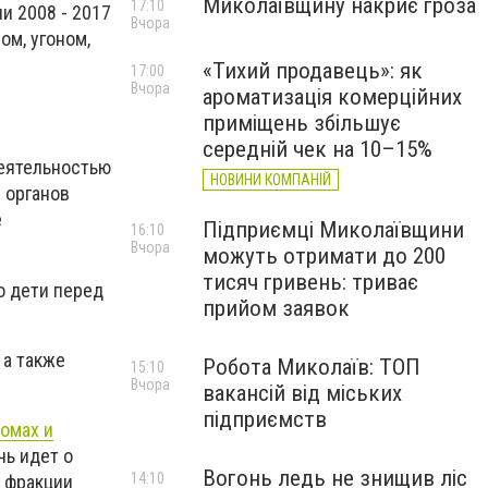
Миколаївщину накриє гроза
17:10
и 2008 - 2017
Вчора
ом, угоном,
«Тихий продавець»: як
17:00
Вчора
ароматизація комерційних
приміщень збільшує
середній чек на 10–15%
деятельностью
НОВИНИ КОМПАНІЙ
 органов
е
Підприємці Миколаївщини
16:10
Вчора
можуть отримати до 200
тисяч гривень: триває
о дети перед
прийом заявок
 а также
Робота Миколаїв: ТОП
15:10
Вчора
вакансій від міських
підприємств
омах и
чь идет о
Вогонь ледь не знищив ліс
14:10
ы фракции