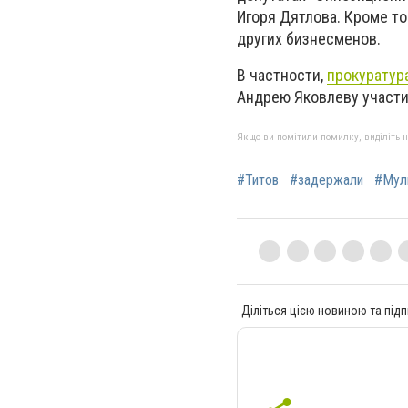
Игоря Дятлова. Кроме то
других бизнесменов.
В частности,
прокуратур
Андрею Яковлеву участие
Якщо ви помітили помилку, виділіть нео
#Титов
#задержали
#Мул
Діліться цією новиною та підп