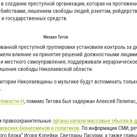
в создании преступной организации, которая на протяжени
 убийствами, лишением свободы людей, рэкетом, рейдерств
и государственных средств.
Михаил Титов
ованной преступной группировки установили контроль за 
имели влияние на принятие решений должностными лицами
 и местного самоуправления, поддерживали иерархическо
ишения свободы Николаевской области.
рритории Николаевщины о мультике будут вспоминать тольк
.
Новости-Н
, помимо Титова был задержан Алексей Пелипас,
ом правоохранительные
органы начали массовые обыски в д
аевских бизнесменов и политиков
. По информации СМИ, ре
го блока" Игоря Копейки, Светланы Ласурии, а также глав