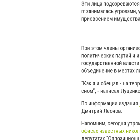
Эти лица подозреваются 
гг занималась угрозами,
присвоением имущества 
При этом члены организ
политических партий и 
государственной власти
объединение в местах л
"Как я и обещал - на те
сном", - написал Луценко
По информации издания
Дмитрий Леонов.
Напомним, сегодня утр
офисах известных никол
депутатах "Оппозиционно