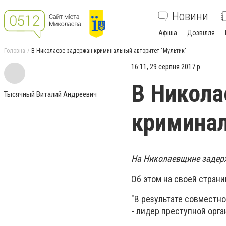
Новини
Афіша
Дозвілля
Головна
В Николаеве задержан криминальный авторитет "Мультик"
16:11, 29 серпня 2017 р.
В Никола
Тысячный Виталий Андреевич
криминал
На Николаевщине задерж
Об этом на своей стран
"В результате совместно
- лидер преступной орга