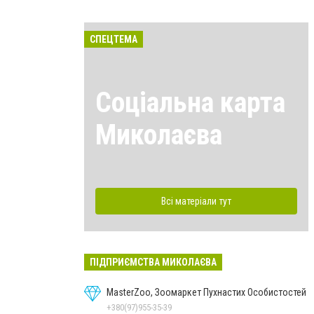
СПЕЦТЕМА
Соціальна карта
Миколаєва
Всі матеріали тут
ПІДПРИЄМСТВА МИКОЛАЄВА
MasterZoo, Зоомаркет Пухнастих Особистостей
+380(97)955-35-39