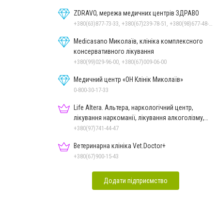
ZDRAVO, мережа медичних центрів ЗДРАВО
+380(63)877-73-33, +380(67)239-78-51, +380(98)677-48-87
Medicasano Миколаїв, клініка комплексного
консервативного лікування
+380(99)029-96-00, +380(67)009-06-00
Медичний центр «ОН Клінік Миколаїв»
0-800-30-17-33
Life Altera. Альтера, наркологічний центр,
лікування наркоманії, лікування алкоголізму,
зняття ломки
+380(97)741-44-47
Ветеринарна клініка Vet.Doctor+
+380(67)900-15-43
Додати підприємство