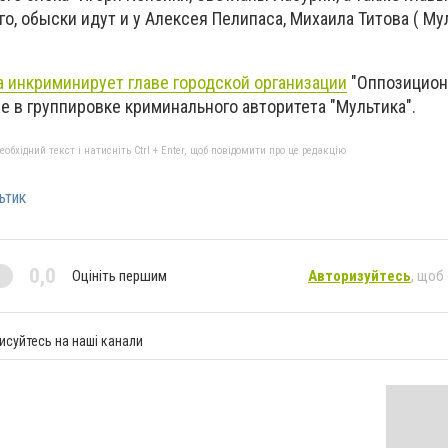
го, обыски идут и у Алексея Пелипаса, Михаила Титова ( Му
а инкриминирует главе городской организации
"Оппозицион
 в группировке криминального авторитета "Мультика".
бхідний текст і натисніть Ctrl + Enter, щоб повідомити про це редакцію
ьтик
0,0
Оцініть першим
Авторизуйтесь
, щоб
исуйтесь на наші канали