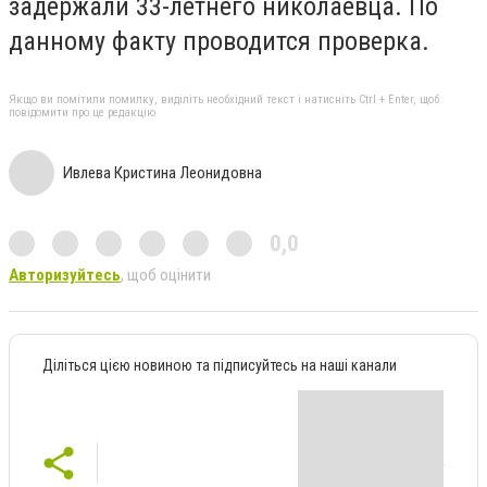
задержали 33-летнего николаевца. По
данному факту проводится проверка.
Якщо ви помітили помилку, виділіть необхідний текст і натисніть Ctrl + Enter, щоб
повідомити про це редакцію
Ивлева Кристина Леонидовна
0,0
Авторизуйтесь
, щоб оцінити
Діліться цією новиною та підписуйтесь на наші канали