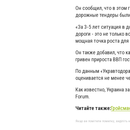
Он сообщил, что в этом 
дорожные тендеры были 
«За 3-5 лет ситуация в
дороги - это не только 
мощная точка роста для 
Он также добавил, что к
гривен прироста ВВП гос
По данным «Укравтодора
оценивается не менее че
Как известно, Украина з
Forum.
Читайте также:
Гройсма
Якщо ви помітили помилку, виділіть нео