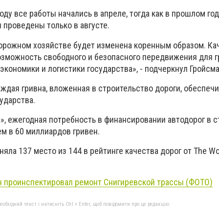
году все работы начались в апреле, тогда как в прошлом го
проведены только в августе.
 дорожном хозяйстве будет изменена коренным образом. К
возможность свободного и безопасного передвижения для г
экономики и логистики государства», - подчеркнул Гройсма
аждая гривна, вложенная в строительство дороги, обеспечи
ударства.
», ежегодная потребность в финансировании автодорог в с
м в 60 миллиардов гривен.
аняла 137 место из 144 в рейтинге качества дорог от The W
н проинспектировал ремонт Снигиревской трассы (ФОТО)
бхідний текст і натисніть Ctrl + Enter, щоб повідомити про це редакцію