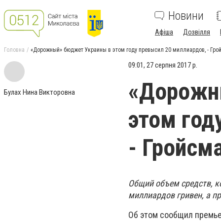
Новини
Афіша
Дозвілля
Головна
«Дорожный» бюджет Украины в этом году превысил 20 миллиардов, - Гро
09:01, 27 серпня 2017 р.
«Дорожн
Булах Нина Викторовна
этом год
- Гройсм
Общий объем средств, к
миллиардов гривен, а п
Об этом сообщил премье