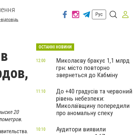
шення
Рус
-відповідь
ОСТАННІ НОВИНИ
 в
Миколаєву бракує 1,1 млрд
12:00
грн: місто повторно
рдов,
звернеться до Кабміну
До +40 градусів та червоний
11:10
рівень небезпеки:
Миколаївщину попередили
высил 20
про аномальну спеку
лометров.
Аудитори виявили
10:10
авительства.