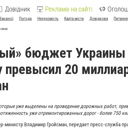
Довідник
Реклама на сайті
Оголо
Вакансії
Погода
Нерухомість
Карта міста
Довідкова
Питання
йсман
ый» бюджет Украины
у превысил 20 миллиа
ан
оторые уже выделены на проведение дорожных работ, пре
ротяженность уже отремонтированных дорог - более 750 ки
р-министр Владимир Гройсман, передает пресс-служба пр