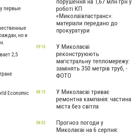
порушення на 1,67 млн грн у
роботі КП
ду первые
«Миколаївпастранс»:
матеріали передано до
ачественные
прокуратури
раждан, но и
н.
У Миколаєві
09:10
реконструюють
вает 2,5
магістральну тепломережу:
замінять 350 метрів труб, -
тране
ФОТО
У Миколаєві триває
08:10
orld Economic
ремонтна кампанія: частина
міста без світла
Прогноз погоди у
08:02
Миколаєві на 6 серпня: