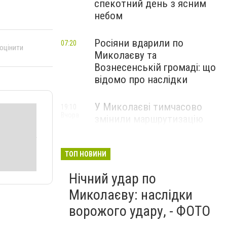
спекотний день з ясним
небом
Росіяни вдарили по
07:20
 оцінити
Миколаєву та
Вознесенській громаді: що
відомо про наслідки
У Миколаєві тимчасово
19:10
Вчора
змінили маршрутизацію
пацієнтів з інсультом: куди
звертатися
ТОП НОВИНИ
Нічний удар по
Миколаєву: наслідки
ворожого удару, - ФОТО