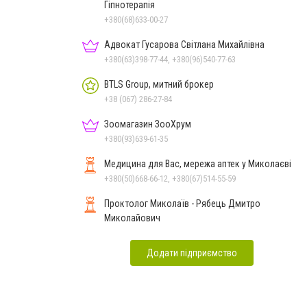
Гіпнотерапія
+380(68)633-00-27
Адвокат Гусарова Світлана Михайлівна
+380(63)398-77-44, +380(96)540-77-63
BTLS Group, митний брокер
+38 (067) 286-27-84
Зоомагазин ЗооХрум
+380(93)639-61-35
Медицина для Вас, мережа аптек у Миколаєві
+380(50)668-66-12, +380(67)514-55-59
Проктолог Миколаїв - Рябець Дмитро
Миколайович
Додати підприємство