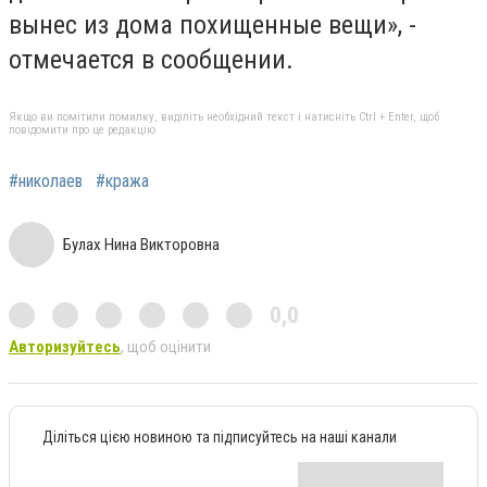
вынес из дома похищенные вещи», -
отмечается в сообщении.
Якщо ви помітили помилку, виділіть необхідний текст і натисніть Ctrl + Enter, щоб
повідомити про це редакцію
#николаев
#кража
Булах Нина Викторовна
0,0
Авторизуйтесь
, щоб оцінити
Діліться цією новиною та підписуйтесь на наші канали