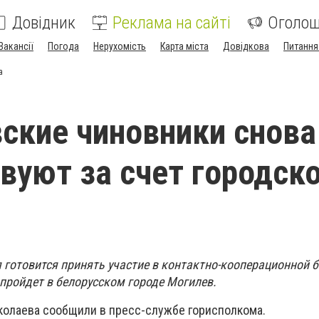
Довідник
Реклама на сайті
Оголо
Вакансії
Погода
Нерухомість
Карта міста
Довідкова
Питання
а
ские чиновники снова
вуют за счет городск
а
 готовится принять участие в контактно-кооперационной б
а пройдет в белорусском городе Могилев.
иколаева сообщили в пресс-службе горисполкома.