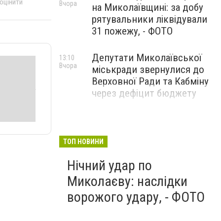
 оцінити
Вчора
на Миколаївщині: за добу
рятувальники ліквідували
31 пожежу, - ФОТО
Депутати Миколаївської
13:10
Вчора
міськради звернулися до
Верховної Ради та Кабміну
через дефіцит бюджету
ТОП НОВИНИ
Нічний удар по
Миколаєву: наслідки
ворожого удару, - ФОТО