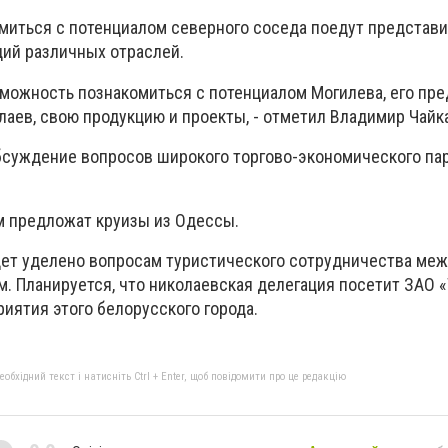
омиться с потенциалом северного соседа поедут представи
ций различных отраслей.
зможность познакомиться с потенциалом Могилева, его пре
аев, свою продукцию и проекты, - отметил Владимир Чайка
бсуждение вопросов широкого торгово-экономического па
 предложат круизы из Одессы.
ет уделено вопросам туристического сотрудничества ме
. Планируется, что николаевская делегация посетит ЗАО 
риятия этого белорусского города.
бхідний текст і натисніть Ctrl + Enter, щоб повідомити про це редакцію