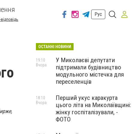
шення
Рус
-відповідь
ОСТАННІ НОВИНИ
У Миколаєві депутати
19:10
Вчора
підтримали будівництво
ого
модульного містечка для
переселенців
Перший укус каракурта
18:10
Вчора
цього літа на Миколаївщині:
ирже,
жінку госпіталізували, -
ФОТО