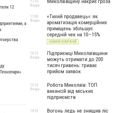
Миколаївщину накриє гроза
17:10
Вчора
тели 12
«Тихий продавець»: як
17:00
Вчора
ароматизація комерційних
дприятиями, а
приміщень збільшує
.
середній чек на 10–15%
ртнерства
НОВИНИ КОМПАНІЙ
Підприємці Миколаївщини
16:10
Вчора
можуть отримати до 200
тисяч гривень: триває
жду
прийом заявок
«Технопарк«
Робота Миколаїв: ТОП
15:10
Вчора
вакансій від міських
підприємств
Вогонь ледь не знищив ліс
14:10