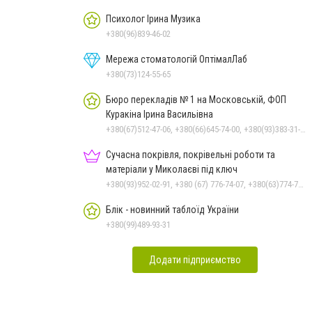
Психолог Ірина Музика
+380(96)839-46-02
Мережа стоматологій ОптімалЛаб
+380(73)124-55-65
Бюро перекладів № 1 на Московській, ФОП
Куракіна Ірина Васильівна
+380(67)512-47-06, +380(66)645-74-00, +380(93)383-31-61, +380(95)629-25-06, +380(66)645-74-00
Сучасна покрівля, покрівельні роботи та
матеріали у Миколаєві під ключ
+380(93)952-02-91, +380 (67) 776-74-07, +380(63)774-77-47
Блік - новинний таблоїд України
+380(99)489-93-31
Додати підприємство