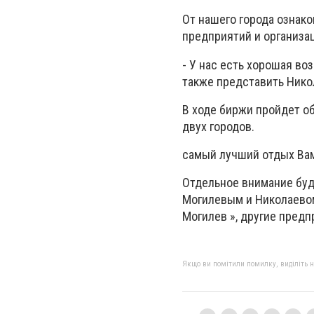
От нашего города ознак
предприятий и организа
- У нас есть хорошая во
также представить Никол
В ходе биржи пройдет о
двух городов.
самый лучший отдых Вам
Отдельное внимание буд
Могилевым и Николаевом
Могилев », другие предп
Якщо ви помітили помилку, виділіть нео